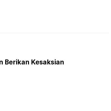
LIVE STREAMING
PODCAST
KAJIAN ISLAM
an Berikan Kesaksian