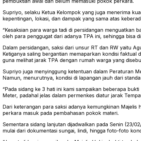
pembuktian awal dan belum memasuki pokok perkara.
Supriyo, selaku Ketua Kelompok yang juga menerima kua
kepentingan, lokasi, dan dampak yang sama atas kebera
“Kesaksian para warga tadi di persidangan menguatkan 
oleh para penggugat dari adanya TPA ini, sehingga bisa 
Dalam persidangan, saksi dari unsur RT dan RW yaitu 
Ketiganya saling bergantian memaparkan kondisi faktual 
guna melihat jarak TPA dengan rumah warga yang disebut
Supriyo juga menyinggung ketentuan dalam Peraturan Men
Namun, menurutnya, kondisi di lapangan jauh dari standar
“Pada sidang ke 3 hati ini kami sampaikan beberapa bukti
Meter, padahal jelas dalam permenkes diatur jarak Tem
Dari keterangan para saksi adanya kemungkinan Majelis
perkara masuk pada pembahasan pokok materi.
Sementara sidang lanjutan dijadwalkan pada Senin (23/0
mulai dari dokumentasi sungai, lindi, hingga foto-foto kon