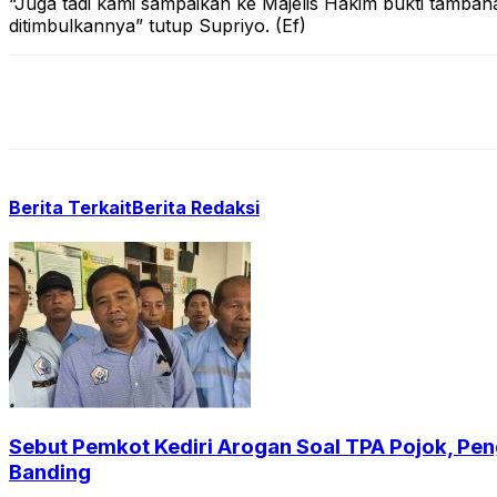
“Juga tadi kami sampaikan ke Majelis Hakim bukti tamba
ditimbulkannya” tutup Supriyo. (Ef)
Berita Terkait
Berita Redaksi
Sebut Pemkot Kediri Arogan Soal TPA Pojok, Pen
Banding