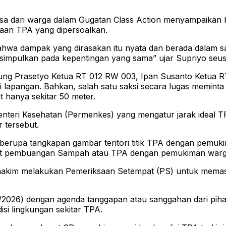
sa dari warga dalam Gugatan Class Action menyampaikan 
daan TPA yang dipersoalkan.
bahwa dampak yang dirasakan itu nyata dan berada dalam 
disimpulkan pada kepentingan yang sama” ujar Supriyo seus
Agung Prasetyo Ketua RT 012 RW 003, Ipan Susanto Ketua
di lapangan. Bahkan, salah satu saksi secara lugas memint
 hanya sekitar 50 meter.
teri Kesehatan (Permenkes) yang mengatur jarak ideal TP
 tersebut.
 berupa tangkapan gambar teritori titik TPA dengan pemuki
pat pembuangan Sampah atau TPA dengan pemukiman warga 
 hakim melakukan Pemeriksaan Setempat (PS) untuk memast
2/2026) dengan agenda tanggapan atau sanggahan dari piha
disi lingkungan sekitar TPA.