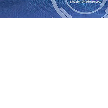
Rp1 Miliar
08 Agu 2026
•
Sebut Pemkot Kediri Arogan Soal
i Banding
07 Agu 2026
•
Perkuat Hubungan Dengan 17 De
diri Perkuat Sinergi dengan Media Kenalkan Wajah Baru JKN
 di Datangkan Perkuat Untuk Super League 2026/2027
06 A
daya
06 Agu 2026
•
ITS Perkenalkan Pupuk Probiotik Berba
gan Petani, PG Pesantren Baru Sukses Menggiling Tebu 4 
onal 2026
06 Agu 2026
•
Jumlah Rekening dan Nominal Si
Rp1 Miliar
08 Agu 2026
•
Sebut Pemkot Kediri Arogan Soal
i Banding
07 Agu 2026
•
Perkuat Hubungan Dengan 17 De
diri Perkuat Sinergi dengan Media Kenalkan Wajah Baru JKN
 di Datangkan Perkuat Untuk Super League 2026/2027
06 A
daya
06 Agu 2026
•
ITS Perkenalkan Pupuk Probiotik Berba
gan Petani, PG Pesantren Baru Sukses Menggiling Tebu 4 
onal 2026
06 Agu 2026
•
Jumlah Rekening dan Nominal Si