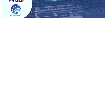
Trending
Rumah dan 6 Kendaraan Ludes Terbakar, Kerugian Capai 
Warga Tak Akan Gentar!, Pemkot “Kekeh” Dengan Mater
Salurkan Bantuan Gula
07 Agu 2026
•
BPJS Kesehatan Ke
07 Agu 2026
•
Pemain Pemain Baru Persik Kediri Terus
Rp123 Juta untuk Pendidikan, Sosial, dan Pelestarian Bu
Tembus 18 Ton/Ha
06 Agu 2026
•
Perkuat Kemitraan Den
Dhito Beri Beasiswa Siswa Peraih Medali Emas LKS Nasi
Kuatnya Basis Menabung Nasabah
06 Agu 2026
•
Rumah dan 6 Kendaraan Ludes Terbakar, Kerugian Capai 
Warga Tak Akan Gentar!, Pemkot “Kekeh” Dengan Mater
Salurkan Bantuan Gula
07 Agu 2026
•
BPJS Kesehatan Ke
07 Agu 2026
•
Pemain Pemain Baru Persik Kediri Terus
Rp123 Juta untuk Pendidikan, Sosial, dan Pelestarian Bu
Tembus 18 Ton/Ha
06 Agu 2026
•
Perkuat Kemitraan Den
Dhito Beri Beasiswa Siswa Peraih Medali Emas LKS Nasi
Kuatnya Basis Menabung Nasabah
06 Agu 2026
•