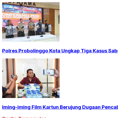
Polres Probolinggo Kota Ungkap Tiga Kasus Sab
Iming-iming Film Kartun Berujung Dugaan Penca