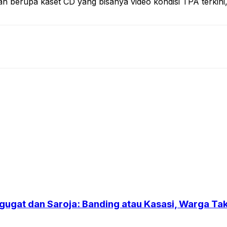
han berupa kaset CD yang bisanya video kondisi TPA terki
gugat dan Saroja: Banding atau Kasasi, Warga T