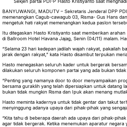
Sekjen partai PDI-P Hasto Kristiyanto saat menghadir
BANYUWANGI, MADUTV – Sekretaris Jenderal DPP PDI Perj
memenangkan Cagub-cawagub 03, Risma- Gus Hans dan Ca
mengetuk hati rakyat memenangkan kedua paslon tersebut 
Itu ditegaskan Hasto Kristiyanto saat memberikan arahan
di Ballroom Hotel Havana Jajag, Senin (04/11) malam. H
“Selama 23 hari kedepan jadilah wajah rakyat, pakailah 
jarak dengan rakyat,” kata Hasto disambut terpukan meri
Hasto menegaskan seluruh kader untuk bergerak bersama r
dilakukan seluruh komponen partai yang ada bukan tida
“Penting yang namanya door to door menyampaikan progr
bersama guraklih yang telah dipersiapkan untuk datang l
bukan tidak mungkin Risma dan Ipuk akan menang mutlak
Hasto meminta kadernya untuk tidak gentar dan takut terh
menyinggung adanya upaya dari pihak-pihak yang sengaja
“Kita tahu di beberapa daerah ada upaya dari pihak-piha
agar tidak bergerak. Ketika menemukan aparatur negara 