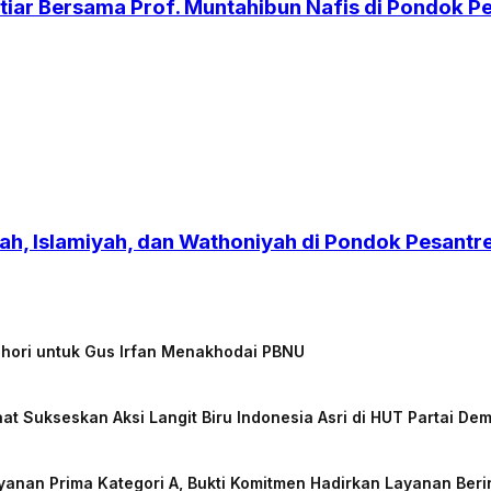
iar Bersama Prof. Muntahibun Nafis di Pondok 
h, Islamiyah, dan Wathoniyah di Pondok Pesant
chori untuk Gus Irfan Menakhodai PBNU
at Sukseskan Aksi Langit Biru Indonesia Asri di HUT Partai De
nan Prima Kategori A, Bukti Komitmen Hadirkan Layanan Beri