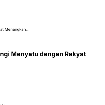
LIVE STREAMING
PODCAST
KAJIAN ISLAM
at Menangkan...
wangi Menyatu dengan Rakyat