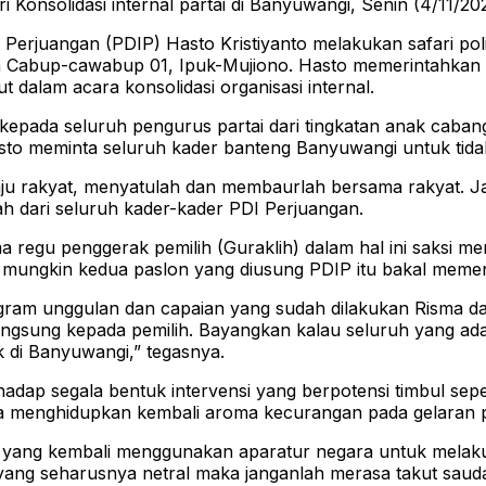
i Konsolidasi internal partai di Banyuwangi, Senin (4/11/20
uangan (PDIP) Hasto Kristiyanto melakukan safari polit
bup-cawabup 01, Ipuk-Mujiono. Hasto memerintahkan sel
dalam acara konsolidasi organisasi internal.
 kepada seluruh pengurus partai dari tingkatan anak caba
asto meminta seluruh kader banteng Banyuwangi untuk tid
baju rakyat, menyatulah dan membaurlah bersama rakyat. Ja
ah dari seluruh kader-kader PDI Perjuangan.
egu penggerak pemilih (Guraklih) dalam hal ini saksi mem
k mungkin kedua paslon yang diusung PDIP itu bakal meme
am unggulan dan capaian yang sudah dilakukan Risma dan
angsung kepada pemilih. Bayangkan kalau seluruh yang ada 
 di Banyuwangi,” tegasnya.
adap segala bentuk intervensi yang berpotensi timbul seper
 menghidupkan kembali aroma kecurangan pada gelaran pilk
k yang kembali menggunakan aparatur negara untuk melakuka
yang seharusnya netral maka janganlah merasa takut sauda