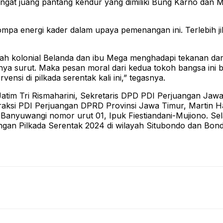
gat juang pantang kendur yang dimiliki Bung Karno dan M
pa energi kader dalam upaya pemenangan ini. Terlebih j
ah kolonial Belanda dan ibu Mega menghadapi tekanan dari
gnya surut. Maka pesan moral dari kedua tokoh bangsa ini
nsi di pilkada serentak kali ini,” tegasnya.
atim Tri Rismaharini, Sekretaris DPD PDI Perjuangan Jawa
raksi PDI Perjuangan DPRD Provinsi Jawa Timur, Martin 
yuwangi nomor urut 01, Ipuk Fiestiandani-Mujiono. Sela
nangan Pilkada Serentak 2024 di wilayah Situbondo dan Bo