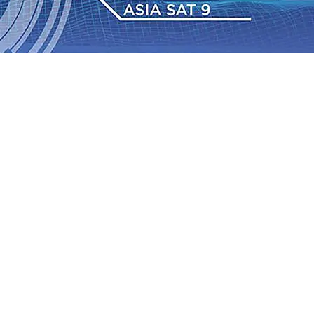
Daop 7 Madiun Salurkan Bantuan TJSL Rp123 Juta untuk
bon, Hasil Panen Jagung di Mojokerto Tembus 18 Ton/Ha
i ke-75
06 Agu 2026
•
Bangga, Mas Dhito Beri Beasiswa
r Terus Bertumbuh, menunjukan Kuatnya Basis
ian Bagi Petani
06 Agu 2026
•
Kapolres Probolinggo
tel dari Spanyol Pastikan Gabung skuad Macan Putih
05
 Agu 2026
•
Daop 7 Madiun Salurkan Bantuan TJSL Rp123 Juta untuk
bon, Hasil Panen Jagung di Mojokerto Tembus 18 Ton/Ha
i ke-75
06 Agu 2026
•
Bangga, Mas Dhito Beri Beasiswa
r Terus Bertumbuh, menunjukan Kuatnya Basis
ian Bagi Petani
06 Agu 2026
•
Kapolres Probolinggo
tel dari Spanyol Pastikan Gabung skuad Macan Putih
05
 Agu 2026
•