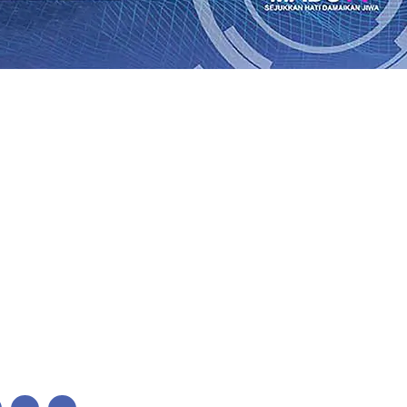
Perkuat Untuk Super League 2026/2027
06 Agu 2026
•
KAI 
•
ITS Perkenalkan Pupuk Probiotik Berbasis Grafenik Kar
antren Baru Sukses Menggiling Tebu 4 Juta Kuintal di Har
26
•
Jumlah Rekening dan Nominal Simpanan di Jawa Timu
Produksi, Mas Dhito Kembali Salurkan 216 Bantuan Pertan
, Api Belum Sepenuhnya Padam
05 Agu 2026
•
Sergio Cas
n Ponpes Wali Barokah, Pererat Sinergi Polri dan Ulama
05
Perkuat Untuk Super League 2026/2027
06 Agu 2026
•
KAI 
•
ITS Perkenalkan Pupuk Probiotik Berbasis Grafenik Kar
antren Baru Sukses Menggiling Tebu 4 Juta Kuintal di Har
26
•
Jumlah Rekening dan Nominal Simpanan di Jawa Timu
Produksi, Mas Dhito Kembali Salurkan 216 Bantuan Pertan
, Api Belum Sepenuhnya Padam
05 Agu 2026
•
Sergio Cas
n Ponpes Wali Barokah, Pererat Sinergi Polri dan Ulama
05