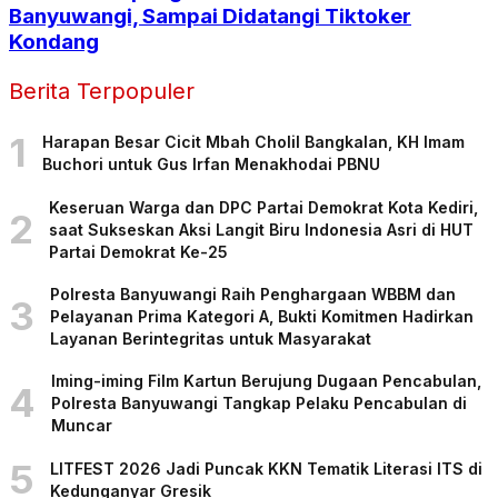
Banyuwangi, Sampai Didatangi Tiktoker
Kondang
Berita Terpopuler
1
Harapan Besar Cicit Mbah Cholil Bangkalan, KH Imam
Buchori untuk Gus Irfan Menakhodai PBNU
Keseruan Warga dan DPC Partai Demokrat Kota Kediri,
2
saat Sukseskan Aksi Langit Biru Indonesia Asri di HUT
Partai Demokrat Ke-25
Polresta Banyuwangi Raih Penghargaan WBBM dan
3
Pelayanan Prima Kategori A, Bukti Komitmen Hadirkan
Layanan Berintegritas untuk Masyarakat
Iming-iming Film Kartun Berujung Dugaan Pencabulan,
4
Polresta Banyuwangi Tangkap Pelaku Pencabulan di
Muncar
5
LITFEST 2026 Jadi Puncak KKN Tematik Literasi ITS di
Kedunganyar Gresik