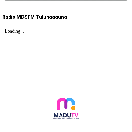
Radio MDSFM Tulungagung