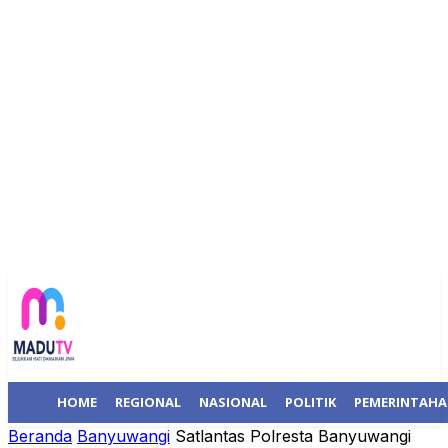
HOME
REGIONAL
NASIONAL
POLITIK
PEMERINTAH
Beranda
Banyuwangi
Satlantas Polresta Banyuwangi