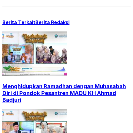
Berita Terkait
Berita Redaksi
Menghidupkan Ramadhan dengan Muhasabah
Diri di Pondok Pesantren MADU KH Ahmad
Badjuri