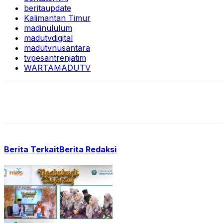
beritaupdate
Kalimantan Timur
madinululum
madutvdigital
madutvnusantara
tvpesantrenjatim
WARTAMADUTV
Berita Terkait
Berita Redaksi