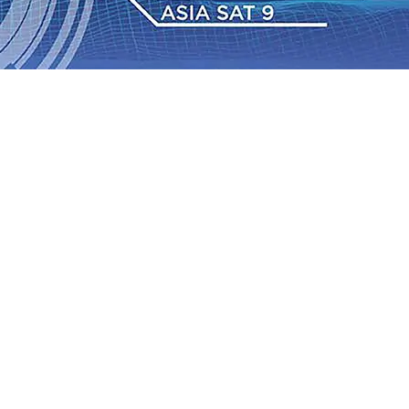
Daop 7 Madiun Salurkan Bantuan TJSL Rp123 Juta untuk
bon, Hasil Panen Jagung di Mojokerto Tembus 18 Ton/Ha
i ke-75
06 Agu 2026
•
Bangga, Mas Dhito Beri Beasiswa
r Terus Bertumbuh, menunjukan Kuatnya Basis
ian Bagi Petani
06 Agu 2026
•
Kapolres Probolinggo
tel dari Spanyol Pastikan Gabung skuad Macan Putih
05
 Agu 2026
•
Daop 7 Madiun Salurkan Bantuan TJSL Rp123 Juta untuk
bon, Hasil Panen Jagung di Mojokerto Tembus 18 Ton/Ha
i ke-75
06 Agu 2026
•
Bangga, Mas Dhito Beri Beasiswa
r Terus Bertumbuh, menunjukan Kuatnya Basis
ian Bagi Petani
06 Agu 2026
•
Kapolres Probolinggo
tel dari Spanyol Pastikan Gabung skuad Macan Putih
05
 Agu 2026
•