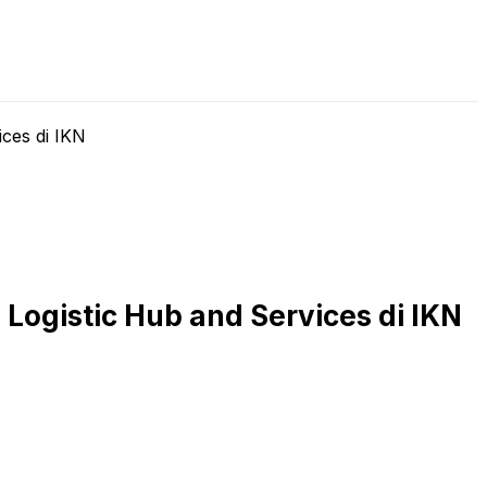
LIVE STREAMING
PODCAST
KAJIAN ISLAM
ces di IKN
ogistic Hub and Services di IKN