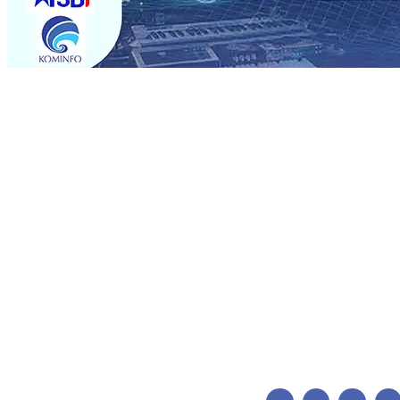
Trending
Pemain Pemain Baru Persik Kediri Terus di Datangkan 
Pendidikan, Sosial, dan Pelestarian Budaya
06 Agu 2026
06 Agu 2026
•
Perkuat Kemitraan Dengan Petani, PG Pes
Siswa Peraih Medali Emas LKS Nasional 2026
06 Agu 20
Menabung Nasabah
06 Agu 2026
•
Dukung Peningkatan 
Pimpin Langsung Pemadaman Karhutla di Lereng Bromo
Agu 2026
•
Kapolres Kediri Kota Jalin Silaturahmi denga
Pemain Pemain Baru Persik Kediri Terus di Datangkan 
Pendidikan, Sosial, dan Pelestarian Budaya
06 Agu 2026
06 Agu 2026
•
Perkuat Kemitraan Dengan Petani, PG Pes
Siswa Peraih Medali Emas LKS Nasional 2026
06 Agu 20
Menabung Nasabah
06 Agu 2026
•
Dukung Peningkatan 
Pimpin Langsung Pemadaman Karhutla di Lereng Bromo
Agu 2026
•
Kapolres Kediri Kota Jalin Silaturahmi denga