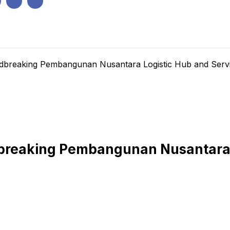
IK
PEMERINTAHAN
EKONOMI
KRIMINAL
PENDIDIKAN
breaking Pembangunan Nusantara Logistic Hub and Servi
reaking Pembangunan Nusantara L