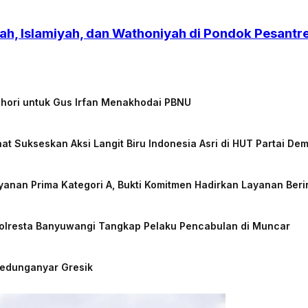
h, Islamiyah, dan Wathoniyah di Pondok Pesant
chori untuk Gus Irfan Menakhodai PBNU
at Sukseskan Aksi Langit Biru Indonesia Asri di HUT Partai De
nan Prima Kategori A, Bukti Komitmen Hadirkan Layanan Beri
Polresta Banyuwangi Tangkap Pelaku Pencabulan di Muncar
Kedunganyar Gresik