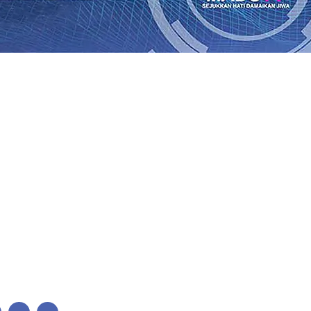
Perkuat Untuk Super League 2026/2027
06 Agu 2026
•
KAI 
•
ITS Perkenalkan Pupuk Probiotik Berbasis Grafenik Kar
antren Baru Sukses Menggiling Tebu 4 Juta Kuintal di Har
26
•
Jumlah Rekening dan Nominal Simpanan di Jawa Timu
Produksi, Mas Dhito Kembali Salurkan 216 Bantuan Pertan
, Api Belum Sepenuhnya Padam
05 Agu 2026
•
Sergio Cas
n Ponpes Wali Barokah, Pererat Sinergi Polri dan Ulama
05
Perkuat Untuk Super League 2026/2027
06 Agu 2026
•
KAI 
•
ITS Perkenalkan Pupuk Probiotik Berbasis Grafenik Kar
antren Baru Sukses Menggiling Tebu 4 Juta Kuintal di Har
26
•
Jumlah Rekening dan Nominal Simpanan di Jawa Timu
Produksi, Mas Dhito Kembali Salurkan 216 Bantuan Pertan
, Api Belum Sepenuhnya Padam
05 Agu 2026
•
Sergio Cas
n Ponpes Wali Barokah, Pererat Sinergi Polri dan Ulama
05