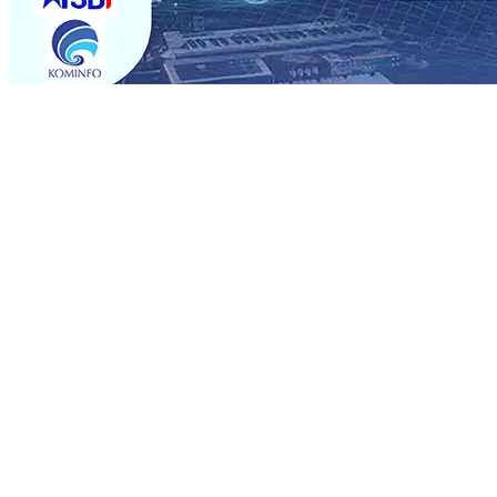
Trending
Sebut Pemkot Kediri Arogan Soal TPA Pojok, Pengugat d
Perkuat Hubungan Dengan 17 Desa Sekitar, PT SGN MK
Media Kenalkan Wajah Baru JKN: Lebih Informatif, Lebih 
Super League 2026/2027
06 Agu 2026
•
KAI Daop 7 Mad
Perkenalkan Pupuk Probiotik Berbasis Grafenik Karbon,
Pesantren Baru Sukses Menggiling Tebu 4 Juta Kuintal d
2026
•
Jumlah Rekening dan Nominal Simpanan di Jawa
Produksi, Mas Dhito Kembali Salurkan 216 Bantuan Perta
Sebut Pemkot Kediri Arogan Soal TPA Pojok, Pengugat d
Perkuat Hubungan Dengan 17 Desa Sekitar, PT SGN MK
Media Kenalkan Wajah Baru JKN: Lebih Informatif, Lebih 
Super League 2026/2027
06 Agu 2026
•
KAI Daop 7 Mad
Perkenalkan Pupuk Probiotik Berbasis Grafenik Karbon,
Pesantren Baru Sukses Menggiling Tebu 4 Juta Kuintal d
2026
•
Jumlah Rekening dan Nominal Simpanan di Jawa
Produksi, Mas Dhito Kembali Salurkan 216 Bantuan Perta