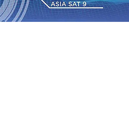
 Pemkot “Kekeh” Dengan Materi Banding
07 Agu 2026
•
2026
•
BPJS Kesehatan Kediri Perkuat Sinergi dengan
Baru Persik Kediri Terus di Datangkan Perkuat Untuk
Sosial, dan Pelestarian Budaya
06 Agu 2026
•
ITS
gu 2026
•
Perkuat Kemitraan Dengan Petani, PG
wa Siswa Peraih Medali Emas LKS Nasional 2026
06 Agu
nabung Nasabah
06 Agu 2026
•
Dukung Peningkatan
 Pemkot “Kekeh” Dengan Materi Banding
07 Agu 2026
•
2026
•
BPJS Kesehatan Kediri Perkuat Sinergi dengan
Baru Persik Kediri Terus di Datangkan Perkuat Untuk
Sosial, dan Pelestarian Budaya
06 Agu 2026
•
ITS
gu 2026
•
Perkuat Kemitraan Dengan Petani, PG
wa Siswa Peraih Medali Emas LKS Nasional 2026
06 Agu
nabung Nasabah
06 Agu 2026
•
Dukung Peningkatan