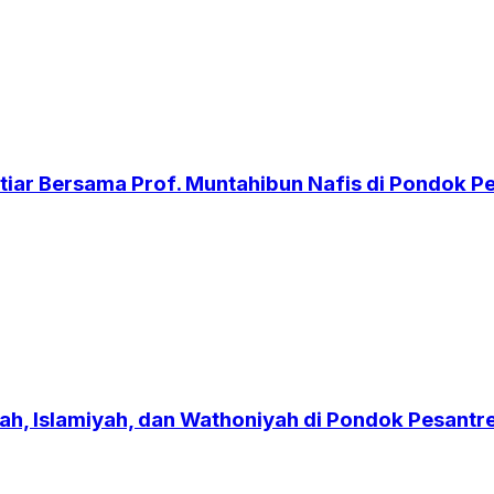
iar Bersama Prof. Muntahibun Nafis di Pondok 
h, Islamiyah, dan Wathoniyah di Pondok Pesant