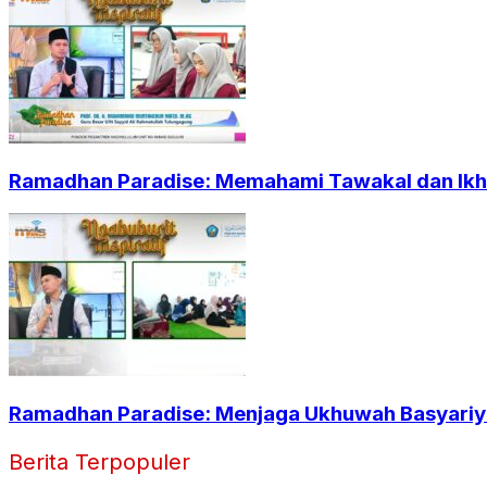
Ramadhan Paradise: Memahami Tawakal dan Ikht
Ramadhan Paradise: Menjaga Ukhuwah Basyariya
Berita Terpopuler