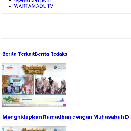
tvpesantrenjatim
WARTAMADUTV
Berita Terkait
Berita Redaksi
Menghidupkan Ramadhan dengan Muhasabah Dir