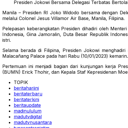
Presiden Jokowi Bersama Delegasi Terbatas Bertol
Manila – Presiden RI Joko Widodo bersama dengan Deleg
melalui Colonel Jesus Villamor Air Base, Manila, Filipina.
Pelepasan keberangkatan Presiden dihadiri oleh Menteri S
Indonesia, Gina Jamoralin, Duta Besar Republik Indonesi
istri.
Selama berada di Filipina, Presiden Jokowi menghadiri
Malacañang Palace pada hari Rabu (10/01/2023) kemarin.
Pertemuan ini menjadi bagian dari kunjungan kerja Pre
(BUMN) Erick Thohir, dan Kepala Staf Kepresidenan Mo
TOPIK
beritahariini
beritaterbaru
beritaterkini
beritaupdate
madinululum
madutvdigital
madutvnusantara