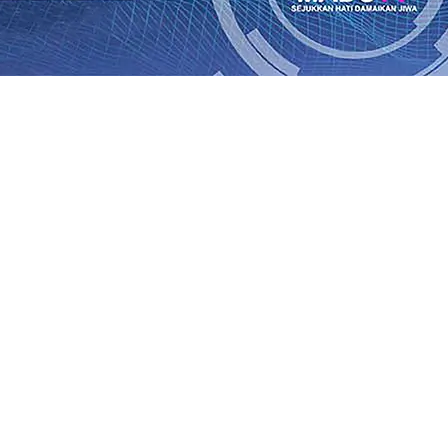
an Saroja: Banding atau Kasasi, Warga Tak Akan Gentar!,
SO Kebun Dhoho Kembali Salurkan Bantuan Gula
07 Agu 
Fleksibel, dan Berkelanjutan
07 Agu 2026
•
Pemain Pemain 
iun Salurkan Bantuan TJSL Rp123 Juta untuk Pendidikan, 
 Hasil Panen Jagung di Mojokerto Tembus 18 Ton/Ha
06 A
i Hari ke-75
06 Agu 2026
•
Bangga, Mas Dhito Beri Beasis
 Timur Terus Bertumbuh, menunjukan Kuatnya Basis Me
nian Bagi Petani
06 Agu 2026
•
an Saroja: Banding atau Kasasi, Warga Tak Akan Gentar!,
SO Kebun Dhoho Kembali Salurkan Bantuan Gula
07 Agu 
Fleksibel, dan Berkelanjutan
07 Agu 2026
•
Pemain Pemain 
iun Salurkan Bantuan TJSL Rp123 Juta untuk Pendidikan, 
 Hasil Panen Jagung di Mojokerto Tembus 18 Ton/Ha
06 A
i Hari ke-75
06 Agu 2026
•
Bangga, Mas Dhito Beri Beasis
 Timur Terus Bertumbuh, menunjukan Kuatnya Basis Me
nian Bagi Petani
06 Agu 2026
•