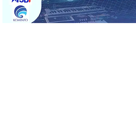
Trending
Semarak HUT RI ke-81 dan Hari Jadi ke-702 Blitar, Imig
Operasional, Perjalanan Sejumlah KA Terlambat, KAI 
Rp1 Miliar
08 Agu 2026
•
Sebut Pemkot Kediri Arogan So
Banding
07 Agu 2026
•
Perkuat Hubungan Dengan 17 De
Perkuat Sinergi dengan Media Kenalkan Wajah Baru JKN: L
Datangkan Perkuat Untuk Super League 2026/2027
06 A
06 Agu 2026
•
ITS Perkenalkan Pupuk Probiotik Berbas
Petani, PG Pesantren Baru Sukses Menggiling Tebu 4 Juta
Semarak HUT RI ke-81 dan Hari Jadi ke-702 Blitar, Imig
Operasional, Perjalanan Sejumlah KA Terlambat, KAI 
Rp1 Miliar
08 Agu 2026
•
Sebut Pemkot Kediri Arogan So
Banding
07 Agu 2026
•
Perkuat Hubungan Dengan 17 De
Perkuat Sinergi dengan Media Kenalkan Wajah Baru JKN: L
Datangkan Perkuat Untuk Super League 2026/2027
06 A
06 Agu 2026
•
ITS Perkenalkan Pupuk Probiotik Berbas
Petani, PG Pesantren Baru Sukses Menggiling Tebu 4 Juta