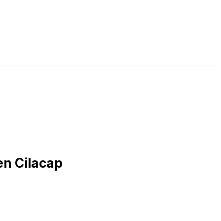
LIVE STREAMING
PODCAST
KAJIAN ISLAM
en Cilacap