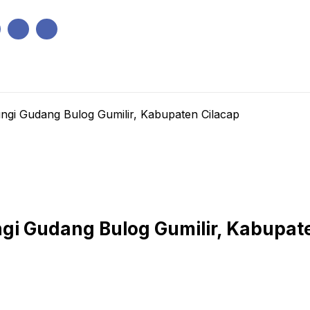
IK
PEMERINTAHAN
EKONOMI
KRIMINAL
PENDIDIKAN
gi Gudang Bulog Gumilir, Kabupaten Cilacap
i Gudang Bulog Gumilir, Kabupat