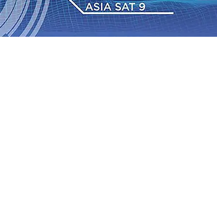
IAS Relasi Madiun-Adi Soemarmo Alami Gangguan
Rumah dan 6 Kendaraan Ludes Terbakar, Kerugian Capai
 Warga Tak Akan Gentar!, Pemkot “Kekeh” Dengan Materi
n Bantuan Gula
07 Agu 2026
•
BPJS Kesehatan Kediri
u 2026
•
Pemain Pemain Baru Persik Kediri Terus di
 Juta untuk Pendidikan, Sosial, dan Pelestarian Budaya
bus 18 Ton/Ha
06 Agu 2026
•
Perkuat Kemitraan Dengan
IAS Relasi Madiun-Adi Soemarmo Alami Gangguan
Rumah dan 6 Kendaraan Ludes Terbakar, Kerugian Capai
 Warga Tak Akan Gentar!, Pemkot “Kekeh” Dengan Materi
n Bantuan Gula
07 Agu 2026
•
BPJS Kesehatan Kediri
u 2026
•
Pemain Pemain Baru Persik Kediri Terus di
 Juta untuk Pendidikan, Sosial, dan Pelestarian Budaya
bus 18 Ton/Ha
06 Agu 2026
•
Perkuat Kemitraan Dengan