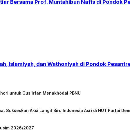
iar Bersama Prof. Muntahibun Nafis di Pondok 
h, Islamiyah, dan Wathoniyah di Pondok Pesant
chori untuk Gus Irfan Menakhodai PBNU
at Sukseskan Aksi Langit Biru Indonesia Asri di HUT Partai De
 Musim 2026/2027