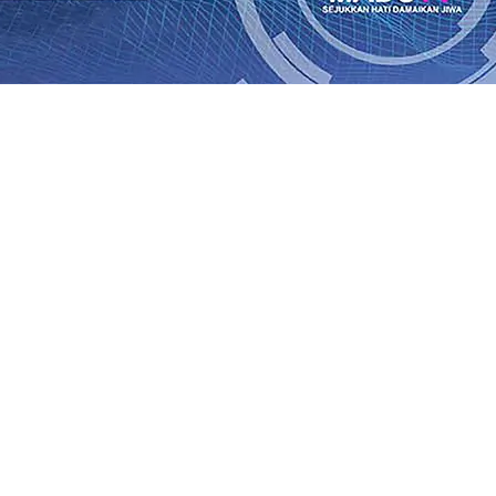
rasi Buka Layanan Paspor Akhir Pekan
08 Agu 2026
•
KA B
Daop 7 Madiun Sampaikan Permohonan Maaf
08 Agu 2026
•
al TPA Pojok, Pengugat dan Saroja: Banding atau Kasasi,
sa Sekitar, PT SGN MKSO Kebun Dhoho Kembali Salurka
ebih Informatif, Lebih Fleksibel, dan Berkelanjutan
07 Ag
gu 2026
•
KAI Daop 7 Madiun Salurkan Bantuan TJSL Rp123
is Grafenik Karbon, Hasil Panen Jagung di Mojokerto Tem
 Kuintal di Hari ke-75
06 Agu 2026
•
rasi Buka Layanan Paspor Akhir Pekan
08 Agu 2026
•
KA B
Daop 7 Madiun Sampaikan Permohonan Maaf
08 Agu 2026
•
al TPA Pojok, Pengugat dan Saroja: Banding atau Kasasi,
sa Sekitar, PT SGN MKSO Kebun Dhoho Kembali Salurka
ebih Informatif, Lebih Fleksibel, dan Berkelanjutan
07 Ag
gu 2026
•
KAI Daop 7 Madiun Salurkan Bantuan TJSL Rp123
is Grafenik Karbon, Hasil Panen Jagung di Mojokerto Tem
 Kuintal di Hari ke-75
06 Agu 2026
•