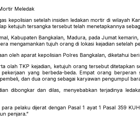
Mortir Meledak
ugas kepolisian setelah insiden ledakan mortir di wilaya
dap ketujuh tersangka tersebut telah menetapkannya sebaga
amal, Kabupaten Bangkalan, Madura, pada Jumat kemarin
era mengamankan tujuh orang di lokasi kejadian setelah pe
n oleh aparat kepolisian Polres Bangkalan, diketahui beri
ta olah TKP kejadian, ketujuh orang tersebut ditetapkan s
us pekerjaan yang berbeda-beda. Empat orang berpera
i pembeli, dan dua orang sebagai karyawan pengumpul bar
an dibongkar dan dilas, menyebabkan terjadinya leda
i, para pelaku dijerat dengan Pasal 1 ayat 1 Pasal 359
n penjara.”