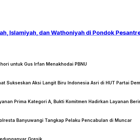
h, Islamiyah, dan Wathoniyah di Pondok Pesant
chori untuk Gus Irfan Menakhodai PBNU
at Sukseskan Aksi Langit Biru Indonesia Asri di HUT Partai De
nan Prima Kategori A, Bukti Komitmen Hadirkan Layanan Beri
Polresta Banyuwangi Tangkap Pelaku Pencabulan di Muncar
Kedunganyar Gresik