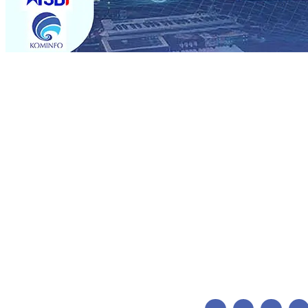
Trending
Pemain Pemain Baru Persik Kediri Terus di Datangkan 
Pendidikan, Sosial, dan Pelestarian Budaya
06 Agu 2026
06 Agu 2026
•
Perkuat Kemitraan Dengan Petani, PG Pes
Siswa Peraih Medali Emas LKS Nasional 2026
06 Agu 20
Menabung Nasabah
06 Agu 2026
•
Dukung Peningkatan 
Pimpin Langsung Pemadaman Karhutla di Lereng Bromo
Agu 2026
•
Kapolres Kediri Kota Jalin Silaturahmi denga
Pemain Pemain Baru Persik Kediri Terus di Datangkan 
Pendidikan, Sosial, dan Pelestarian Budaya
06 Agu 2026
06 Agu 2026
•
Perkuat Kemitraan Dengan Petani, PG Pes
Siswa Peraih Medali Emas LKS Nasional 2026
06 Agu 20
Menabung Nasabah
06 Agu 2026
•
Dukung Peningkatan 
Pimpin Langsung Pemadaman Karhutla di Lereng Bromo
Agu 2026
•
Kapolres Kediri Kota Jalin Silaturahmi denga