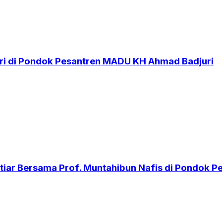
i di Pondok Pesantren MADU KH Ahmad Badjuri
iar Bersama Prof. Muntahibun Nafis di Pondok 