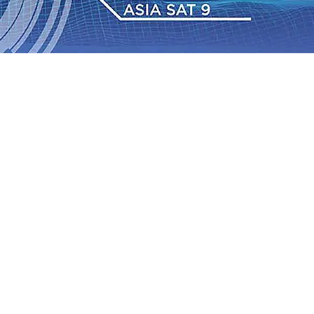
Daop 7 Madiun Salurkan Bantuan TJSL Rp123 Juta untuk
bon, Hasil Panen Jagung di Mojokerto Tembus 18 Ton/Ha
i ke-75
06 Agu 2026
•
Bangga, Mas Dhito Beri Beasiswa
r Terus Bertumbuh, menunjukan Kuatnya Basis
ian Bagi Petani
06 Agu 2026
•
Kapolres Probolinggo
tel dari Spanyol Pastikan Gabung skuad Macan Putih
05
 Agu 2026
•
Daop 7 Madiun Salurkan Bantuan TJSL Rp123 Juta untuk
bon, Hasil Panen Jagung di Mojokerto Tembus 18 Ton/Ha
i ke-75
06 Agu 2026
•
Bangga, Mas Dhito Beri Beasiswa
r Terus Bertumbuh, menunjukan Kuatnya Basis
ian Bagi Petani
06 Agu 2026
•
Kapolres Probolinggo
tel dari Spanyol Pastikan Gabung skuad Macan Putih
05
 Agu 2026
•