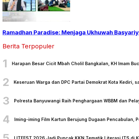
Ramadhan Paradise: Menjaga Ukhuwah Basyariya
Berita Terpopuler
1
Harapan Besar Cicit Mbah Cholil Bangkalan, KH Imam Bu
2
Keseruan Warga dan DPC Partai Demokrat Kota Kediri, sa
3
Polresta Banyuwangi Raih Penghargaan WBBM dan Pelaya
4
Iming-iming Film Kartun Berujung Dugaan Pencabulan, 
5
LITFEST 2026 Jadi Puncak KKN Tematik Literasi ITS di 