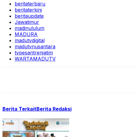
beritaterbaru
beritaterkini
beritaupdate
Jawatimur
madinululum
MADURA
madutvdigital
madutvnusantara
tvpesantrenjatim
WARTAMADUTV
Berita Terkait
Berita Redaksi