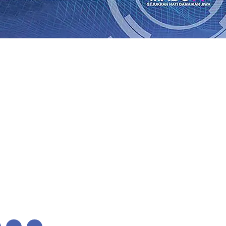
Perkuat Untuk Super League 2026/2027
06 Agu 2026
•
KAI 
•
ITS Perkenalkan Pupuk Probiotik Berbasis Grafenik Kar
antren Baru Sukses Menggiling Tebu 4 Juta Kuintal di Har
26
•
Jumlah Rekening dan Nominal Simpanan di Jawa Timu
Produksi, Mas Dhito Kembali Salurkan 216 Bantuan Pertan
, Api Belum Sepenuhnya Padam
05 Agu 2026
•
Sergio Cas
n Ponpes Wali Barokah, Pererat Sinergi Polri dan Ulama
05
Perkuat Untuk Super League 2026/2027
06 Agu 2026
•
KAI 
•
ITS Perkenalkan Pupuk Probiotik Berbasis Grafenik Kar
antren Baru Sukses Menggiling Tebu 4 Juta Kuintal di Har
26
•
Jumlah Rekening dan Nominal Simpanan di Jawa Timu
Produksi, Mas Dhito Kembali Salurkan 216 Bantuan Pertan
, Api Belum Sepenuhnya Padam
05 Agu 2026
•
Sergio Cas
n Ponpes Wali Barokah, Pererat Sinergi Polri dan Ulama
05