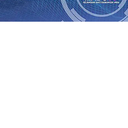
rasi Buka Layanan Paspor Akhir Pekan
08 Agu 2026
•
KA B
Daop 7 Madiun Sampaikan Permohonan Maaf
08 Agu 2026
•
al TPA Pojok, Pengugat dan Saroja: Banding atau Kasasi,
sa Sekitar, PT SGN MKSO Kebun Dhoho Kembali Salurka
ebih Informatif, Lebih Fleksibel, dan Berkelanjutan
07 Ag
gu 2026
•
KAI Daop 7 Madiun Salurkan Bantuan TJSL Rp123
is Grafenik Karbon, Hasil Panen Jagung di Mojokerto Tem
 Kuintal di Hari ke-75
06 Agu 2026
•
rasi Buka Layanan Paspor Akhir Pekan
08 Agu 2026
•
KA B
Daop 7 Madiun Sampaikan Permohonan Maaf
08 Agu 2026
•
al TPA Pojok, Pengugat dan Saroja: Banding atau Kasasi,
sa Sekitar, PT SGN MKSO Kebun Dhoho Kembali Salurka
ebih Informatif, Lebih Fleksibel, dan Berkelanjutan
07 Ag
gu 2026
•
KAI Daop 7 Madiun Salurkan Bantuan TJSL Rp123
is Grafenik Karbon, Hasil Panen Jagung di Mojokerto Tem
 Kuintal di Hari ke-75
06 Agu 2026
•