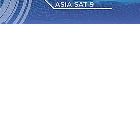
IAS Relasi Madiun-Adi Soemarmo Alami Gangguan
Rumah dan 6 Kendaraan Ludes Terbakar, Kerugian Capai
 Warga Tak Akan Gentar!, Pemkot “Kekeh” Dengan Materi
n Bantuan Gula
07 Agu 2026
•
BPJS Kesehatan Kediri
u 2026
•
Pemain Pemain Baru Persik Kediri Terus di
 Juta untuk Pendidikan, Sosial, dan Pelestarian Budaya
bus 18 Ton/Ha
06 Agu 2026
•
Perkuat Kemitraan Dengan
IAS Relasi Madiun-Adi Soemarmo Alami Gangguan
Rumah dan 6 Kendaraan Ludes Terbakar, Kerugian Capai
 Warga Tak Akan Gentar!, Pemkot “Kekeh” Dengan Materi
n Bantuan Gula
07 Agu 2026
•
BPJS Kesehatan Kediri
u 2026
•
Pemain Pemain Baru Persik Kediri Terus di
 Juta untuk Pendidikan, Sosial, dan Pelestarian Budaya
bus 18 Ton/Ha
06 Agu 2026
•
Perkuat Kemitraan Dengan