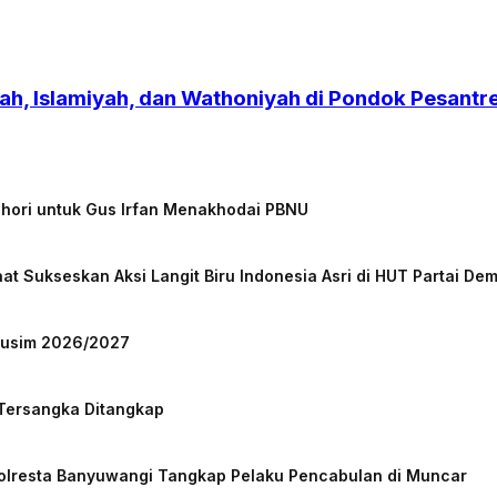
h, Islamiyah, dan Wathoniyah di Pondok Pesant
chori untuk Gus Irfan Menakhodai PBNU
at Sukseskan Aksi Langit Biru Indonesia Asri di HUT Partai De
 Musim 2026/2027
 Tersangka Ditangkap
Polresta Banyuwangi Tangkap Pelaku Pencabulan di Muncar