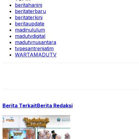
beritahariini
beritaterbaru
beritaterkini
beritaupdate
madinululum
madutvdigital
madutvnusantara
tvpesantrenjatim
WARTAMADUTV
Berita Terkait
Berita Redaksi