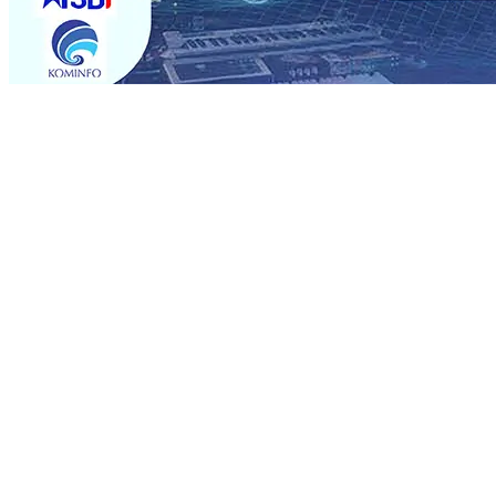
Trending
Semarak HUT RI ke-81 dan Hari Jadi ke-702 Blitar, Imig
Operasional, Perjalanan Sejumlah KA Terlambat, KAI 
Rp1 Miliar
08 Agu 2026
•
Sebut Pemkot Kediri Arogan So
Banding
07 Agu 2026
•
Perkuat Hubungan Dengan 17 De
Perkuat Sinergi dengan Media Kenalkan Wajah Baru JKN: L
Datangkan Perkuat Untuk Super League 2026/2027
06 A
06 Agu 2026
•
ITS Perkenalkan Pupuk Probiotik Berbas
Petani, PG Pesantren Baru Sukses Menggiling Tebu 4 Juta
Semarak HUT RI ke-81 dan Hari Jadi ke-702 Blitar, Imig
Operasional, Perjalanan Sejumlah KA Terlambat, KAI 
Rp1 Miliar
08 Agu 2026
•
Sebut Pemkot Kediri Arogan So
Banding
07 Agu 2026
•
Perkuat Hubungan Dengan 17 De
Perkuat Sinergi dengan Media Kenalkan Wajah Baru JKN: L
Datangkan Perkuat Untuk Super League 2026/2027
06 A
06 Agu 2026
•
ITS Perkenalkan Pupuk Probiotik Berbas
Petani, PG Pesantren Baru Sukses Menggiling Tebu 4 Juta