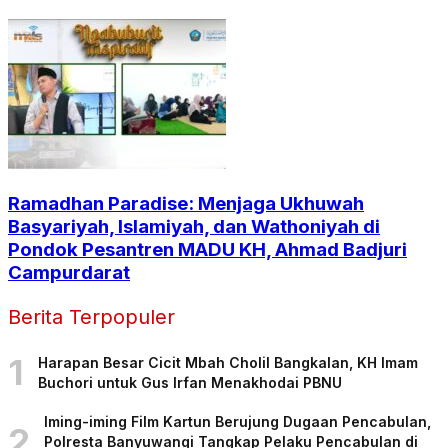
Ramadhan Paradise: Menjaga Ukhuwah
Basyariyah, Islamiyah, dan Wathoniyah di
Pondok Pesantren MADU KH, Ahmad Badjuri
Campurdarat
Berita Terpopuler
1
Harapan Besar Cicit Mbah Cholil Bangkalan, KH Imam
Buchori untuk Gus Irfan Menakhodai PBNU
Iming-iming Film Kartun Berujung Dugaan Pencabulan,
2
Polresta Banyuwangi Tangkap Pelaku Pencabulan di