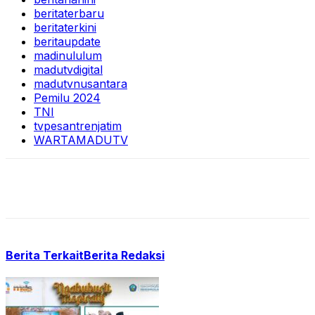
beritaterbaru
beritaterkini
beritaupdate
madinululum
madutvdigital
madutvnusantara
Pemilu 2024
TNI
tvpesantrenjatim
WARTAMADUTV
Berita Terkait
Berita Redaksi