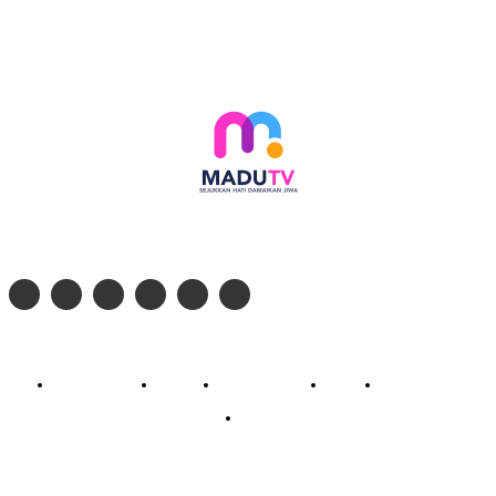
Follow social media kami di:
© 2026 - PT. Madinul Ulum Media Televisi Ummat Tulungagung, Jawa Timur
Profil Madu TV
Redaksi
Pedoman Siber
Kontak
Live Streaming
PodCast