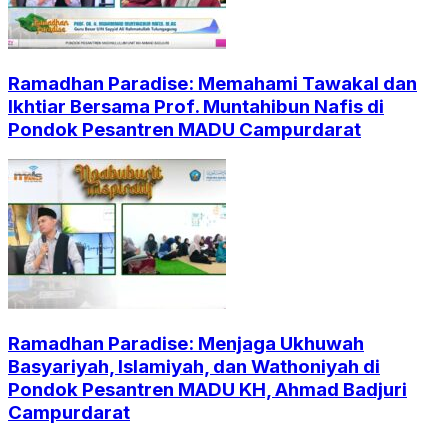
Ramadhan Paradise: Memahami Tawakal dan
Ikhtiar Bersama Prof. Muntahibun Nafis di
Pondok Pesantren MADU Campurdarat
Ramadhan Paradise: Menjaga Ukhuwah
Basyariyah, Islamiyah, dan Wathoniyah di
Pondok Pesantren MADU KH, Ahmad Badjuri
Campurdarat