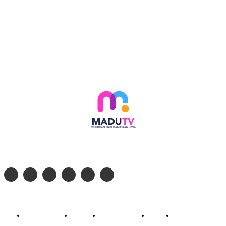
Follow social media kami di:
© 2026 - PT. Madinul Ulum Media Televisi Ummat Tulungagung, Jawa Timur
Profil Madu TV
Redaksi
Pedoman Siber
Kontak
Live Streaming