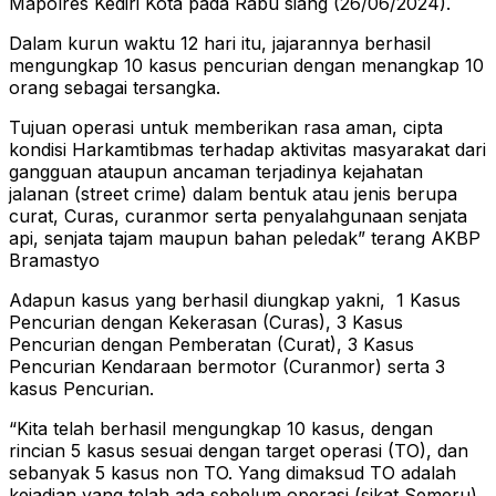
Mapolres Kediri Kota pada Rabu siang (26/06/2024).
Dalam kurun waktu 12 hari itu, jajarannya berhasil
mengungkap 10 kasus pencurian dengan menangkap 10
orang sebagai tersangka.
Tujuan operasi untuk memberikan rasa aman, cipta
kondisi Harkamtibmas terhadap aktivitas masyarakat dari
gangguan ataupun ancaman terjadinya kejahatan
jalanan (street crime) dalam bentuk atau jenis berupa
curat, Curas, curanmor serta penyalahgunaan senjata
api, senjata tajam maupun bahan peledak” terang AKBP
Bramastyo
Adapun kasus yang berhasil diungkap yakni, 1 Kasus
Pencurian dengan Kekerasan (Curas), 3 Kasus
Pencurian dengan Pemberatan (Curat), 3 Kasus
Pencurian Kendaraan bermotor (Curanmor) serta 3
kasus Pencurian.
“Kita telah berhasil mengungkap 10 kasus, dengan
rincian 5 kasus sesuai dengan target operasi (TO), dan
sebanyak 5 kasus non TO. Yang dimaksud TO adalah
kejadian yang telah ada sebelum operasi (sikat Semeru)