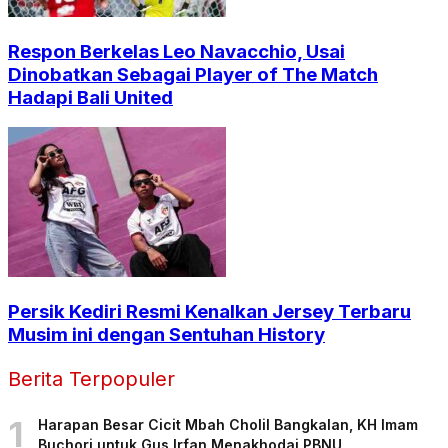
Respon Berkelas Leo Navacchio, Usai
Dinobatkan Sebagai Player of The Match
Hadapi Bali United
Persik Kediri Resmi Kenalkan Jersey Terbaru
Musim ini dengan Sentuhan History
Berita Terpopuler
1
Harapan Besar Cicit Mbah Cholil Bangkalan, KH Imam
Buchori untuk Gus Irfan Menakhodai PBNU