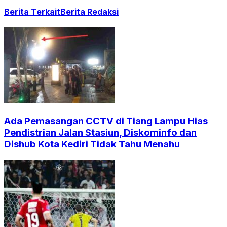
Berita Terkait
Berita Redaksi
Ada Pemasangan CCTV di Tiang Lampu Hias
Pendistrian Jalan Stasiun, Diskominfo dan
Dishub Kota Kediri Tidak Tahu Menahu