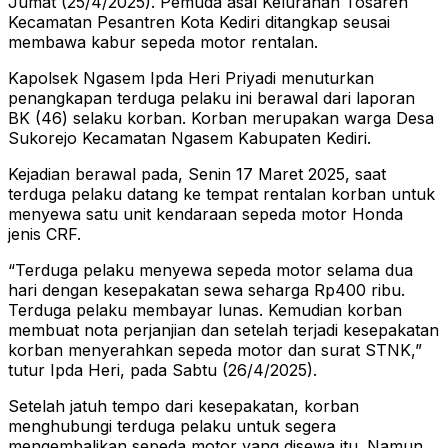
Jumat (25/4/2025). Pemuda asal Kelurahan Tosaren
Kecamatan Pesantren Kota Kediri ditangkap seusai
membawa kabur sepeda motor rentalan.
Kapolsek Ngasem Ipda Heri Priyadi menuturkan
penangkapan terduga pelaku ini berawal dari laporan
BK (46) selaku korban. Korban merupakan warga Desa
Sukorejo Kecamatan Ngasem Kabupaten Kediri.
Kejadian berawal pada, Senin 17 Maret 2025, saat
terduga pelaku datang ke tempat rentalan korban untuk
menyewa satu unit kendaraan sepeda motor Honda
jenis CRF.
“Terduga pelaku menyewa sepeda motor selama dua
hari dengan kesepakatan sewa seharga Rp400 ribu.
Terduga pelaku membayar lunas. Kemudian korban
membuat nota perjanjian dan setelah terjadi kesepakatan
korban menyerahkan sepeda motor dan surat STNK,”
tutur Ipda Heri, pada Sabtu (26/4/2025).
Setelah jatuh tempo dari kesepakatan, korban
menghubungi terduga pelaku untuk segera
mengembalikan sepeda motor yang disewa itu. Namun