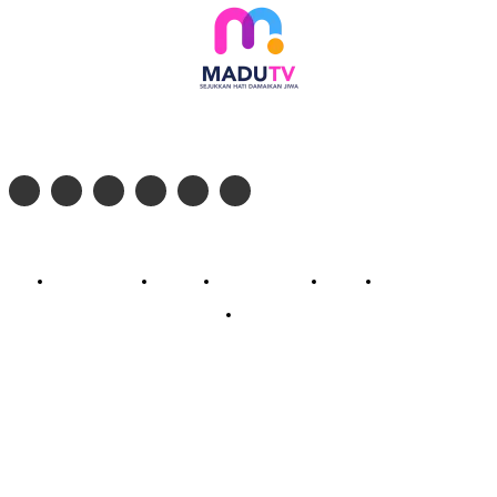
Follow social media kami di:
© 2026 - PT. Madinul Ulum Media Televisi Ummat Tulungagung, Jawa Timur
Profil Madu TV
Redaksi
Pedoman Siber
Kontak
Live Streaming
PodCast