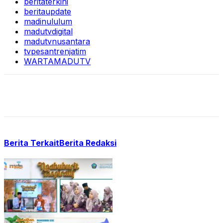
beritaterkini
beritaupdate
madinululum
madutvdigital
madutvnusantara
tvpesantrenjatim
WARTAMADUTV
Berita Terkait
Berita Redaksi