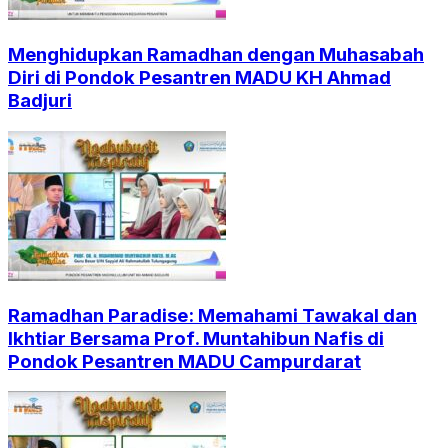
Menghidupkan Ramadhan dengan Muhasabah
Diri di Pondok Pesantren MADU KH Ahmad
Badjuri
Ramadhan Paradise: Memahami Tawakal dan
Ikhtiar Bersama Prof. Muntahibun Nafis di
Pondok Pesantren MADU Campurdarat