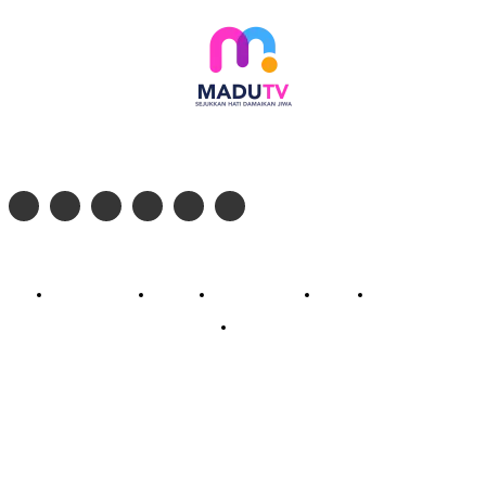
Follow social media kami di:
© 2026 - PT. Madinul Ulum Media Televisi Ummat Tulungagung, Jawa Timur
Profil Madu TV
Redaksi
Pedoman Siber
Kontak
Live Streaming
PodCast