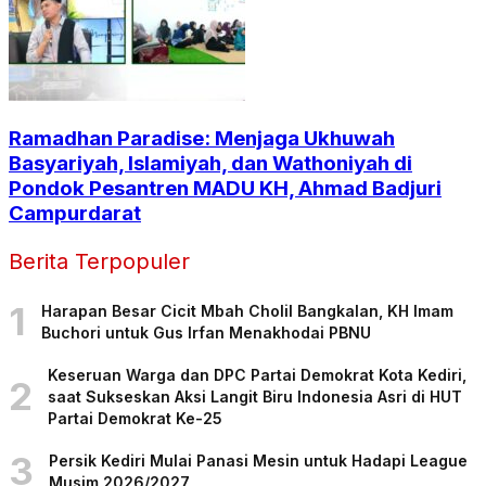
Ramadhan Paradise: Menjaga Ukhuwah
Basyariyah, Islamiyah, dan Wathoniyah di
Pondok Pesantren MADU KH, Ahmad Badjuri
Campurdarat
Berita Terpopuler
1
Harapan Besar Cicit Mbah Cholil Bangkalan, KH Imam
Buchori untuk Gus Irfan Menakhodai PBNU
Keseruan Warga dan DPC Partai Demokrat Kota Kediri,
2
saat Sukseskan Aksi Langit Biru Indonesia Asri di HUT
Partai Demokrat Ke-25
3
Persik Kediri Mulai Panasi Mesin untuk Hadapi League
Musim 2026/2027