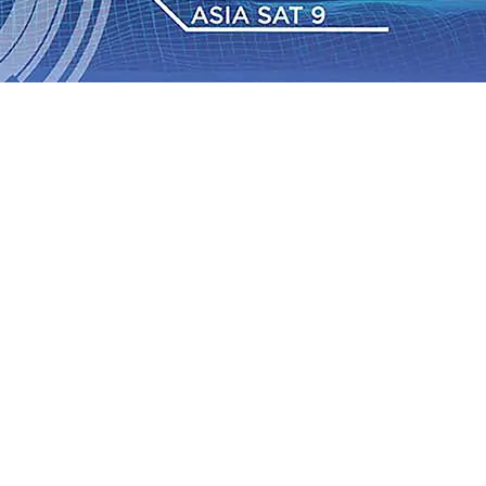
n Nominal Simpanan di Jawa Timur Terus Bertumbuh,
alurkan 216 Bantuan Pertanian Bagi Petani
06 Agu 2026
 Agu 2026
•
Sergio Castel dari Spanyol Pastikan Gabung
ergi Polri dan Ulama
05 Agu 2026
•
Cerita Supeno,
nta Camat Proaktif Pantau Perubahan Desil Warga
04
2026
•
Persik Kediri Gelar Training Camp dan Uji Coba di
n Nominal Simpanan di Jawa Timur Terus Bertumbuh,
alurkan 216 Bantuan Pertanian Bagi Petani
06 Agu 2026
 Agu 2026
•
Sergio Castel dari Spanyol Pastikan Gabung
ergi Polri dan Ulama
05 Agu 2026
•
Cerita Supeno,
nta Camat Proaktif Pantau Perubahan Desil Warga
04
2026
•
Persik Kediri Gelar Training Camp dan Uji Coba di