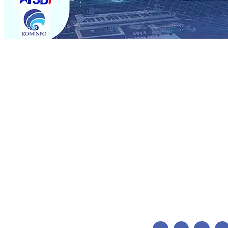
Trending
Bangga, Mas Dhito Beri Beasiswa Siswa Peraih Medali E
menunjukan Kuatnya Basis Menabung Nasabah
06 Agu 
•
Kapolres Probolinggo Pimpin Langsung Pemadaman Ka
skuad Macan Putih
05 Agu 2026
•
Kapolres Kediri Kota 
Penjahit Vermak Keliling Di Tengah Perkembangan Indust
Agu 2026
•
Kwarnas Gerakan Pramuka Budi Waseso, Aj
Solo, Fokus Matangkan Persiapan Musim 2026-2027
04 
Bangga, Mas Dhito Beri Beasiswa Siswa Peraih Medali E
menunjukan Kuatnya Basis Menabung Nasabah
06 Agu 
•
Kapolres Probolinggo Pimpin Langsung Pemadaman Ka
skuad Macan Putih
05 Agu 2026
•
Kapolres Kediri Kota 
Penjahit Vermak Keliling Di Tengah Perkembangan Indust
Agu 2026
•
Kwarnas Gerakan Pramuka Budi Waseso, Aj
Solo, Fokus Matangkan Persiapan Musim 2026-2027
04 