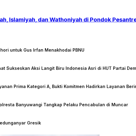
h, Islamiyah, dan Wathoniyah di Pondok Pesant
chori untuk Gus Irfan Menakhodai PBNU
at Sukseskan Aksi Langit Biru Indonesia Asri di HUT Partai De
nan Prima Kategori A, Bukti Komitmen Hadirkan Layanan Beri
Polresta Banyuwangi Tangkap Pelaku Pencabulan di Muncar
Kedunganyar Gresik