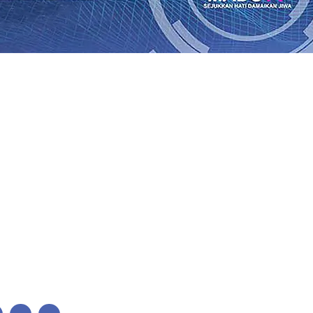
mas LKS Nasional 2026
06 Agu 2026
•
Jumlah Rekening da
2026
•
Dukung Peningkatan Produksi, Mas Dhito Kembali S
rhutla di Lereng Bromo, Api Belum Sepenuhnya Padam
05
Jalin Silaturahmi dengan Ponpes Wali Barokah, Pererat Sin
ri Fesyen yang Semakin Pesat
05 Agu 2026
•
Mas Dhito Mi
ak Pramuka Jaga Warisan Perjuangan Bung Karno
04 Agu 
Agu 2026
•
mas LKS Nasional 2026
06 Agu 2026
•
Jumlah Rekening da
2026
•
Dukung Peningkatan Produksi, Mas Dhito Kembali S
rhutla di Lereng Bromo, Api Belum Sepenuhnya Padam
05
Jalin Silaturahmi dengan Ponpes Wali Barokah, Pererat Sin
ri Fesyen yang Semakin Pesat
05 Agu 2026
•
Mas Dhito Mi
ak Pramuka Jaga Warisan Perjuangan Bung Karno
04 Agu 
Agu 2026
•