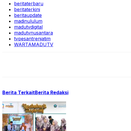
beritaterbaru
beritaterkini
beritaupdate
madinululum
madutvdigital
madutvnusantara
tvpesantrenjatim
WARTAMADUTV
Berita Terkait
Berita Redaksi