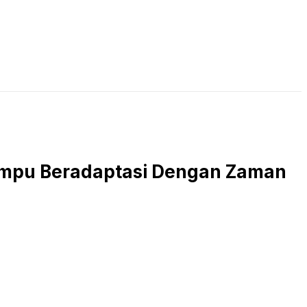
LIVE STREAMING
PODCAST
KAJIAN ISLAM
ampu Beradaptasi Dengan Zaman