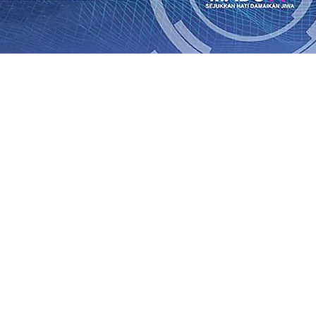
an Saroja: Banding atau Kasasi, Warga Tak Akan Gentar!,
SO Kebun Dhoho Kembali Salurkan Bantuan Gula
07 Agu 
Fleksibel, dan Berkelanjutan
07 Agu 2026
•
Pemain Pemain 
iun Salurkan Bantuan TJSL Rp123 Juta untuk Pendidikan, 
 Hasil Panen Jagung di Mojokerto Tembus 18 Ton/Ha
06 A
i Hari ke-75
06 Agu 2026
•
Bangga, Mas Dhito Beri Beasis
 Timur Terus Bertumbuh, menunjukan Kuatnya Basis Me
nian Bagi Petani
06 Agu 2026
•
an Saroja: Banding atau Kasasi, Warga Tak Akan Gentar!,
SO Kebun Dhoho Kembali Salurkan Bantuan Gula
07 Agu 
Fleksibel, dan Berkelanjutan
07 Agu 2026
•
Pemain Pemain 
iun Salurkan Bantuan TJSL Rp123 Juta untuk Pendidikan, 
 Hasil Panen Jagung di Mojokerto Tembus 18 Ton/Ha
06 A
i Hari ke-75
06 Agu 2026
•
Bangga, Mas Dhito Beri Beasis
 Timur Terus Bertumbuh, menunjukan Kuatnya Basis Me
nian Bagi Petani
06 Agu 2026
•