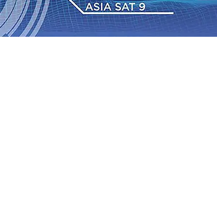
 Pemkot “Kekeh” Dengan Materi Banding
07 Agu 2026
•
2026
•
BPJS Kesehatan Kediri Perkuat Sinergi dengan
Baru Persik Kediri Terus di Datangkan Perkuat Untuk
Sosial, dan Pelestarian Budaya
06 Agu 2026
•
ITS
gu 2026
•
Perkuat Kemitraan Dengan Petani, PG
wa Siswa Peraih Medali Emas LKS Nasional 2026
06 Agu
nabung Nasabah
06 Agu 2026
•
Dukung Peningkatan
 Pemkot “Kekeh” Dengan Materi Banding
07 Agu 2026
•
2026
•
BPJS Kesehatan Kediri Perkuat Sinergi dengan
Baru Persik Kediri Terus di Datangkan Perkuat Untuk
Sosial, dan Pelestarian Budaya
06 Agu 2026
•
ITS
gu 2026
•
Perkuat Kemitraan Dengan Petani, PG
wa Siswa Peraih Medali Emas LKS Nasional 2026
06 Agu
nabung Nasabah
06 Agu 2026
•
Dukung Peningkatan