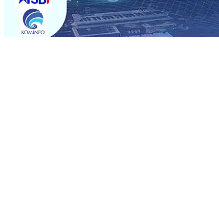
Trending
Sebut Pemkot Kediri Arogan Soal TPA Pojok, Pengugat d
Perkuat Hubungan Dengan 17 Desa Sekitar, PT SGN MK
Media Kenalkan Wajah Baru JKN: Lebih Informatif, Lebih 
Super League 2026/2027
06 Agu 2026
•
KAI Daop 7 Mad
Perkenalkan Pupuk Probiotik Berbasis Grafenik Karbon,
Pesantren Baru Sukses Menggiling Tebu 4 Juta Kuintal d
2026
•
Jumlah Rekening dan Nominal Simpanan di Jawa
Produksi, Mas Dhito Kembali Salurkan 216 Bantuan Perta
Sebut Pemkot Kediri Arogan Soal TPA Pojok, Pengugat d
Perkuat Hubungan Dengan 17 Desa Sekitar, PT SGN MK
Media Kenalkan Wajah Baru JKN: Lebih Informatif, Lebih 
Super League 2026/2027
06 Agu 2026
•
KAI Daop 7 Mad
Perkenalkan Pupuk Probiotik Berbasis Grafenik Karbon,
Pesantren Baru Sukses Menggiling Tebu 4 Juta Kuintal d
2026
•
Jumlah Rekening dan Nominal Simpanan di Jawa
Produksi, Mas Dhito Kembali Salurkan 216 Bantuan Perta