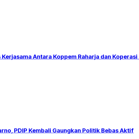
es Kerjasama Antara Koppem Raharja dan Koperasi
no, PDIP Kembali Gaungkan Politik Bebas Aktif