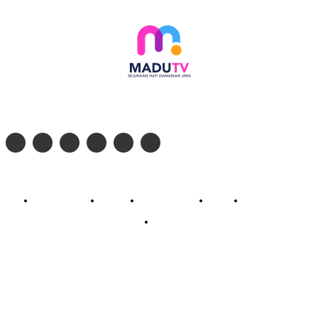
Follow social media kami di:
© 2026 - PT. Madinul Ulum Media Televisi Ummat Tulungagung, Jawa Timur
Profil Madu TV
Redaksi
Pedoman Siber
Kontak
Live Streaming
PodCast