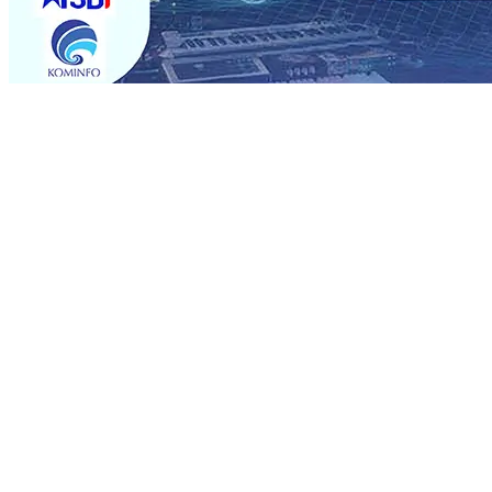
Trending
Musancap PKB Kabupaten Blitar Diikuti 1.500 Kader, Bid
Paspor Akhir Pekan
08 Agu 2026
•
KA BIAS Relasi Madi
Permohonan Maaf
08 Agu 2026
•
Rumah dan 6 Kendaraa
dan Saroja: Banding atau Kasasi, Warga Tak Akan Genta
MKSO Kebun Dhoho Kembali Salurkan Bantuan Gula
07 
Fleksibel, dan Berkelanjutan
07 Agu 2026
•
Pemain Pemai
Madiun Salurkan Bantuan TJSL Rp123 Juta untuk Pendidi
Hasil Panen Jagung di Mojokerto Tembus 18 Ton/Ha
06 
Musancap PKB Kabupaten Blitar Diikuti 1.500 Kader, Bid
Paspor Akhir Pekan
08 Agu 2026
•
KA BIAS Relasi Madi
Permohonan Maaf
08 Agu 2026
•
Rumah dan 6 Kendaraa
dan Saroja: Banding atau Kasasi, Warga Tak Akan Genta
MKSO Kebun Dhoho Kembali Salurkan Bantuan Gula
07 
Fleksibel, dan Berkelanjutan
07 Agu 2026
•
Pemain Pemai
Madiun Salurkan Bantuan TJSL Rp123 Juta untuk Pendidi
Hasil Panen Jagung di Mojokerto Tembus 18 Ton/Ha
06 