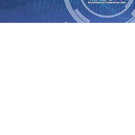
ik Kemenangan Pilkada
08 Agu 2026
•
Semarak HUT RI ke-81
un-Adi Soemarmo Alami Gangguan Operasional, Perjalana
n Ludes Terbakar, Kerugian Capai Rp1 Miliar
08 Agu 2026
r!, Pemkot “Kekeh” Dengan Materi Banding
07 Agu 2026
•
Agu 2026
•
BPJS Kesehatan Kediri Perkuat Sinergi dengan
n Baru Persik Kediri Terus di Datangkan Perkuat Untuk 
kan, Sosial, dan Pelestarian Budaya
06 Agu 2026
•
ITS Pe
Agu 2026
•
ik Kemenangan Pilkada
08 Agu 2026
•
Semarak HUT RI ke-81
un-Adi Soemarmo Alami Gangguan Operasional, Perjalana
n Ludes Terbakar, Kerugian Capai Rp1 Miliar
08 Agu 2026
r!, Pemkot “Kekeh” Dengan Materi Banding
07 Agu 2026
•
Agu 2026
•
BPJS Kesehatan Kediri Perkuat Sinergi dengan
n Baru Persik Kediri Terus di Datangkan Perkuat Untuk 
kan, Sosial, dan Pelestarian Budaya
06 Agu 2026
•
ITS Pe
Agu 2026
•