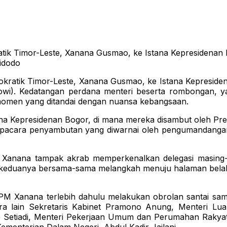
ik Timor-Leste, Xanana Gusmao, ke Istana Kepresidenan B
idodo
kratik Timor-Leste, Xanana Gusmao, ke Istana Kepresiden
i). Kedatangan perdana menteri beserta rombongan, yan
momen yang ditandai dengan nuansa kebangsaan.
a Kepresidenan Bogor, di mana mereka disambut oleh Pres
 upacara penyambutan yang diwarnai oleh pengumandanga
anana tampak akrab memperkenalkan delegasi masing-m
 keduanya bersama-sama melangkah menuju halaman bel
 Xanana terlebih dahulu melakukan obrolan santai sambi
ra lain Sekretaris Kabinet Pramono Anung, Menteri Lua
ie Setiadi, Menteri Pekerjaan Umum dan Perumahan Rakya