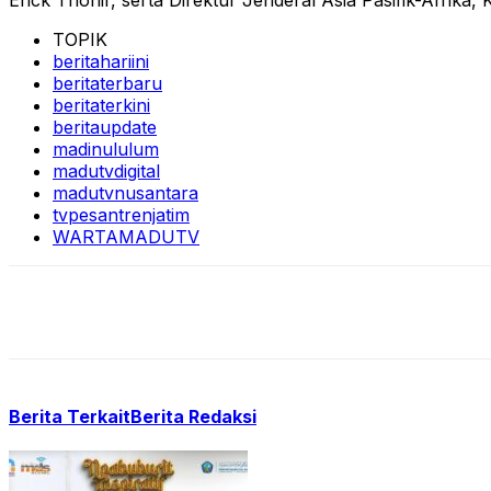
Erick Thohir, serta Direktur Jenderal Asia Pasifik-Afrika,
TOPIK
beritahariini
beritaterbaru
beritaterkini
beritaupdate
madinululum
madutvdigital
madutvnusantara
tvpesantrenjatim
WARTAMADUTV
Berita Terkait
Berita Redaksi