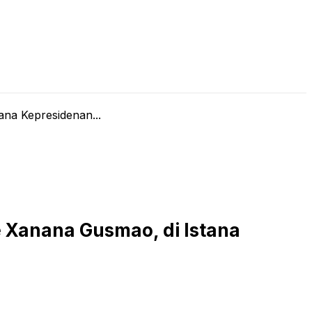
LIVE STREAMING
PODCAST
KAJIAN ISLAM
na Kepresidenan...
 Xanana Gusmao, di Istana