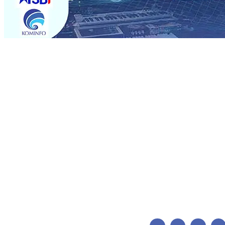
Trending
BPJS Kesehatan Kediri Perkuat Sinergi dengan Media Kena
Persik Kediri Terus di Datangkan Perkuat Untuk Super 
dan Pelestarian Budaya
06 Agu 2026
•
ITS Perkenalkan 
Perkuat Kemitraan Dengan Petani, PG Pesantren Baru Suk
Medali Emas LKS Nasional 2026
06 Agu 2026
•
Jumlah R
06 Agu 2026
•
Dukung Peningkatan Produksi, Mas Dhito 
Pemadaman Karhutla di Lereng Bromo, Api Belum Sep
BPJS Kesehatan Kediri Perkuat Sinergi dengan Media Kena
Persik Kediri Terus di Datangkan Perkuat Untuk Super 
dan Pelestarian Budaya
06 Agu 2026
•
ITS Perkenalkan 
Perkuat Kemitraan Dengan Petani, PG Pesantren Baru Suk
Medali Emas LKS Nasional 2026
06 Agu 2026
•
Jumlah R
06 Agu 2026
•
Dukung Peningkatan Produksi, Mas Dhito 
Pemadaman Karhutla di Lereng Bromo, Api Belum Sep