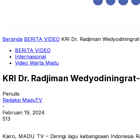
Jumat, Agustus 7, 2026
HOME
REGIONAL
NASIONAL
POLIT
Beranda
BERITA VIDEO
KRI Dr. Radjiman Wedyodiningrat
BERITA VIDEO
Internasional
Video Warta Madu
KRI Dr. Radjiman Wedyodiningrat
Penulis
Redaksi MaduTV
-
Februari 19, 2024
513
Kairo, MADU TV – Diiringi lagu kebangsaan Indonesia R