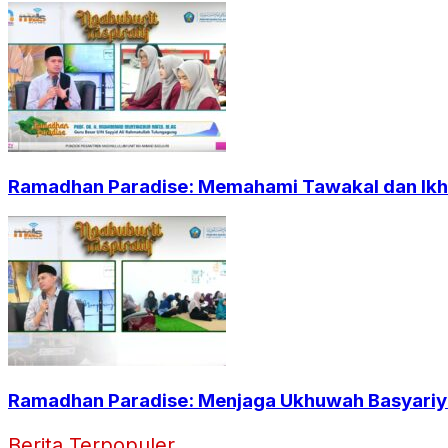
Ramadhan Paradise: Memahami Tawakal dan Ikht
Ramadhan Paradise: Menjaga Ukhuwah Basyariya
Berita Terpopuler