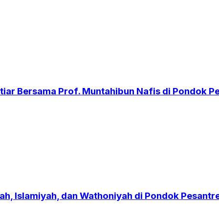
iar Bersama Prof. Muntahibun Nafis di Pondok 
h, Islamiyah, dan Wathoniyah di Pondok Pesant