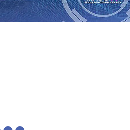
lkan Wajah Baru JKN: Lebih Informatif, Lebih Fleksibel, 
League 2026/2027
06 Agu 2026
•
KAI Daop 7 Madiun Salurk
Pupuk Probiotik Berbasis Grafenik Karbon, Hasil Panen 
ses Menggiling Tebu 4 Juta Kuintal di Hari ke-75
06 Agu 
ekening dan Nominal Simpanan di Jawa Timur Terus Ber
Kembali Salurkan 216 Bantuan Pertanian Bagi Petani
06 A
enuhnya Padam
05 Agu 2026
•
Sergio Castel dari Spanyol 
lkan Wajah Baru JKN: Lebih Informatif, Lebih Fleksibel, 
League 2026/2027
06 Agu 2026
•
KAI Daop 7 Madiun Salurk
Pupuk Probiotik Berbasis Grafenik Karbon, Hasil Panen 
ses Menggiling Tebu 4 Juta Kuintal di Hari ke-75
06 Agu 
ekening dan Nominal Simpanan di Jawa Timur Terus Ber
Kembali Salurkan 216 Bantuan Pertanian Bagi Petani
06 A
enuhnya Padam
05 Agu 2026
•
Sergio Castel dari Spanyol 