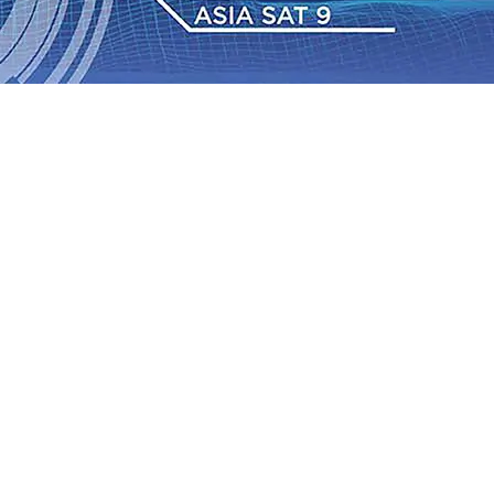
dan Berkelanjutan
07 Agu 2026
•
Pemain Pemain Baru
an Bantuan TJSL Rp123 Juta untuk Pendidikan, Sosial,
Jagung di Mojokerto Tembus 18 Ton/Ha
06 Agu 2026
•
2026
•
Bangga, Mas Dhito Beri Beasiswa Siswa Peraih
tumbuh, menunjukan Kuatnya Basis Menabung Nasabah
gu 2026
•
Kapolres Probolinggo Pimpin Langsung
Pastikan Gabung skuad Macan Putih
05 Agu 2026
•
dan Berkelanjutan
07 Agu 2026
•
Pemain Pemain Baru
an Bantuan TJSL Rp123 Juta untuk Pendidikan, Sosial,
Jagung di Mojokerto Tembus 18 Ton/Ha
06 Agu 2026
•
2026
•
Bangga, Mas Dhito Beri Beasiswa Siswa Peraih
tumbuh, menunjukan Kuatnya Basis Menabung Nasabah
gu 2026
•
Kapolres Probolinggo Pimpin Langsung
Pastikan Gabung skuad Macan Putih
05 Agu 2026
•