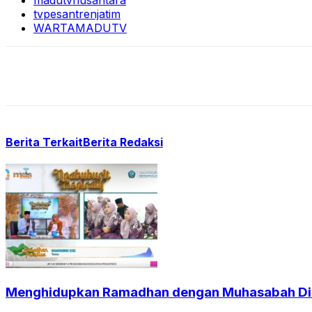
madutvnusantara
tvpesantrenjatim
WARTAMADUTV
Berita Terkait
Berita Redaksi
Menghidupkan Ramadhan dengan Muhasabah Dir