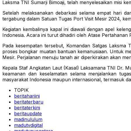
Laksma TNI Sumarji Bimoaji, telah menyelesaikan misi kema
Setelah melaksanakan debarkasi selama empat hari da
tergabung dalam Satuan Tugas Port Visit Mesir 2024, kemb
Kegiatan kembalinya kapal ini diawali dengan apel kele
Indonesia. Acara ini turut dihadiri oleh Atase Pertahanan 
Pada kesempatan tersebut, Komandan Satgas Laksma TNI
proses bongkar muatan bantuan kemanusiaan. Untuk menj
Mesir. Perjalanan menuju tanah air diperkirakan akan me
Kepala Staf Angkatan Laut (Kasal) Laksamana TNI Dr. M
keamanan dan keselamatan selama menjalankan tuga
masyarakat Indonesia maupun internasional, termasuk d
TOPIK
beritahariini
beritaterbaru
beritaterkini
beritaupdate
madinululum
madutvdigital