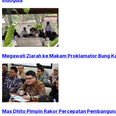
Indogula
Megawati Ziarah ke Makam Proklamator Bung Kar
Mas Dhito Pimpin Rakor Percepatan Pembangun