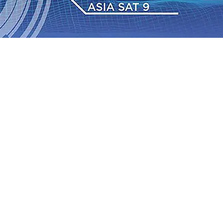
dan Berkelanjutan
07 Agu 2026
•
Pemain Pemain Baru
an Bantuan TJSL Rp123 Juta untuk Pendidikan, Sosial,
Jagung di Mojokerto Tembus 18 Ton/Ha
06 Agu 2026
•
2026
•
Bangga, Mas Dhito Beri Beasiswa Siswa Peraih
tumbuh, menunjukan Kuatnya Basis Menabung Nasabah
gu 2026
•
Kapolres Probolinggo Pimpin Langsung
Pastikan Gabung skuad Macan Putih
05 Agu 2026
•
dan Berkelanjutan
07 Agu 2026
•
Pemain Pemain Baru
an Bantuan TJSL Rp123 Juta untuk Pendidikan, Sosial,
Jagung di Mojokerto Tembus 18 Ton/Ha
06 Agu 2026
•
2026
•
Bangga, Mas Dhito Beri Beasiswa Siswa Peraih
tumbuh, menunjukan Kuatnya Basis Menabung Nasabah
gu 2026
•
Kapolres Probolinggo Pimpin Langsung
Pastikan Gabung skuad Macan Putih
05 Agu 2026
•