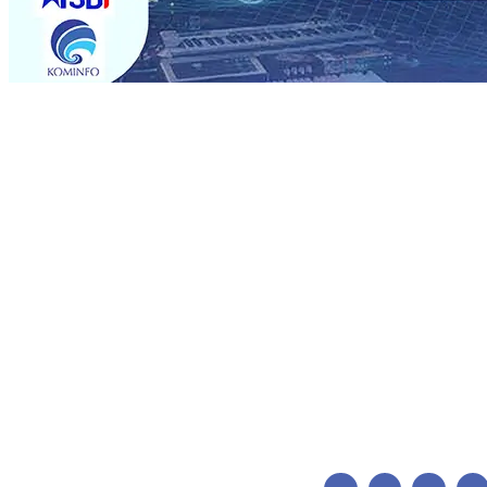
Trending
BPJS Kesehatan Kediri Perkuat Sinergi dengan Media Kena
Persik Kediri Terus di Datangkan Perkuat Untuk Super 
dan Pelestarian Budaya
06 Agu 2026
•
ITS Perkenalkan 
Perkuat Kemitraan Dengan Petani, PG Pesantren Baru Suk
Medali Emas LKS Nasional 2026
06 Agu 2026
•
Jumlah R
06 Agu 2026
•
Dukung Peningkatan Produksi, Mas Dhito 
Pemadaman Karhutla di Lereng Bromo, Api Belum Sep
BPJS Kesehatan Kediri Perkuat Sinergi dengan Media Kena
Persik Kediri Terus di Datangkan Perkuat Untuk Super 
dan Pelestarian Budaya
06 Agu 2026
•
ITS Perkenalkan 
Perkuat Kemitraan Dengan Petani, PG Pesantren Baru Suk
Medali Emas LKS Nasional 2026
06 Agu 2026
•
Jumlah R
06 Agu 2026
•
Dukung Peningkatan Produksi, Mas Dhito 
Pemadaman Karhutla di Lereng Bromo, Api Belum Sep