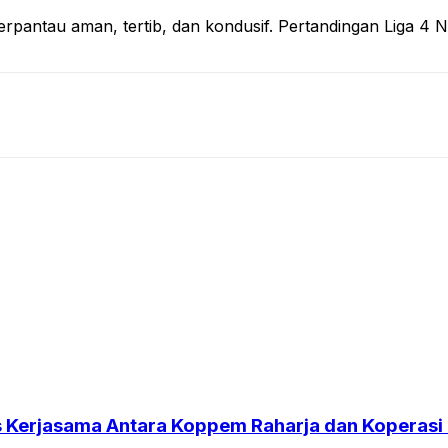
pantau aman, tertib, dan kondusif. Pertandingan Liga 4 Nas
es Kerjasama Antara Koppem Raharja dan Koperasi