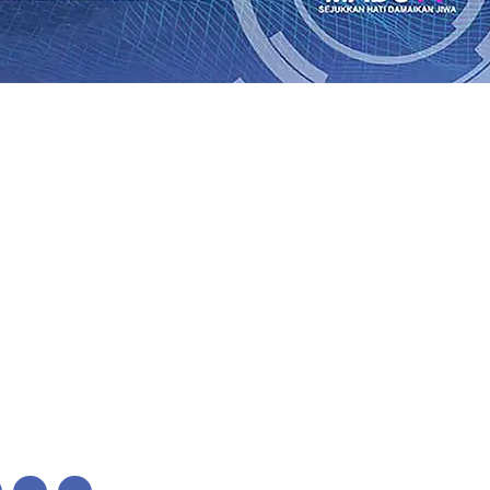
lkan Wajah Baru JKN: Lebih Informatif, Lebih Fleksibel, 
League 2026/2027
06 Agu 2026
•
KAI Daop 7 Madiun Salurk
Pupuk Probiotik Berbasis Grafenik Karbon, Hasil Panen 
ses Menggiling Tebu 4 Juta Kuintal di Hari ke-75
06 Agu 
ekening dan Nominal Simpanan di Jawa Timur Terus Ber
Kembali Salurkan 216 Bantuan Pertanian Bagi Petani
06 A
enuhnya Padam
05 Agu 2026
•
Sergio Castel dari Spanyol 
lkan Wajah Baru JKN: Lebih Informatif, Lebih Fleksibel, 
League 2026/2027
06 Agu 2026
•
KAI Daop 7 Madiun Salurk
Pupuk Probiotik Berbasis Grafenik Karbon, Hasil Panen 
ses Menggiling Tebu 4 Juta Kuintal di Hari ke-75
06 Agu 
ekening dan Nominal Simpanan di Jawa Timur Terus Ber
Kembali Salurkan 216 Bantuan Pertanian Bagi Petani
06 A
enuhnya Padam
05 Agu 2026
•
Sergio Castel dari Spanyol 