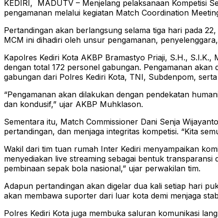
KEDIRI, MADUTV – Menjelang pelaksanaan Kompetisi Sepak
pengamanan melalui kegiatan Match Coordination Meetin
Pertandingan akan berlangsung selama tiga hari pada 22, 24
MCM ini dihadiri oleh unsur pengamanan, penyelenggara, w
Kapolres Kediri Kota AKBP Bramastyo Priaji, S.H., S.I
dengan total 172 personel gabungan. Pengamanan akan di
gabungan dari Polres Kediri Kota, TNI, Subdenpom, serta
“Pengamanan akan dilakukan dengan pendekatan humanis, s
dan kondusif,” ujar AKBP Muhklason.
Sementara itu, Match Commissioner Dani Senja Wijayanto
pertandingan, dan menjaga integritas kompetisi. “Kita s
Wakil dari tim tuan rumah Inter Kediri menyampaikan ko
menyediakan live streaming sebagai bentuk transparansi 
pembinaan sepak bola nasional,” ujar perwakilan tim.
Adapun pertandingan akan digelar dua kali setiap hari pu
akan membawa suporter dari luar kota demi menjaga stabil
Polres Kediri Kota juga membuka saluran komunikasi lang