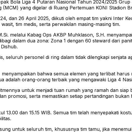
 Bola Liga 4 Putaran Nasional Tahun 2024/2025 Grup J di
g (MCM) yang digelar di Ruang Pertemuan KONI Stadion Br
, dan 26 April 2025, diikuti oleh empat tim yakni Inter Ked
asit, tim medis, serta perwakilan masing-masing tim.
.K., M.Si. melalui Kabag Ops AKBP Muhklason, S.H. menya
bagi dalam dua zona: Zona 1 dengan 60 steward dari panit
 Dishub.
eluruh personel di ring dalam tidak dilengkapi senjata ap
 menyampaikan bahwa semua elemen yang terlibat harus men
emua adalah orang-orang terbaik yang mengawaki Liga 4 Nas
mitmennya untuk menjadi tuan rumah yang ramah dan siap 
dan promosi, serta memastikan setiap pertandingan bukan h
kul 13.00 dan 15.15 WIB. Semua tim telah menyepakati kost
itas.
sung untuk seluruh tim, khususnya tim tamu, jika menemui 