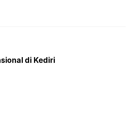
LIVE STREAMING
PODCAST
KAJIAN ISLAM
ional di Kediri