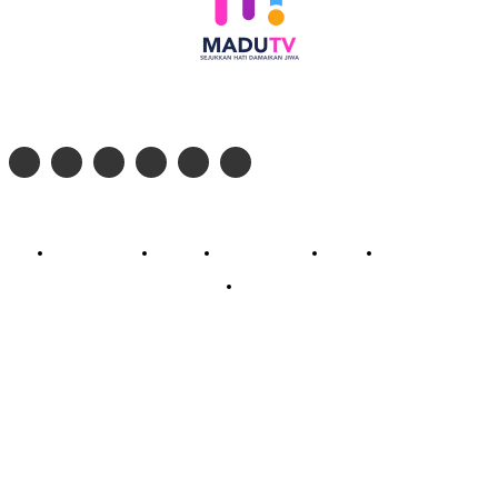
Follow social media kami di:
© 2026 - PT. Madinul Ulum Media Televisi Ummat Tulungagung, Jawa Timur
Profil Madu TV
Redaksi
Pedoman Siber
Kontak
Live Streaming
PodCast