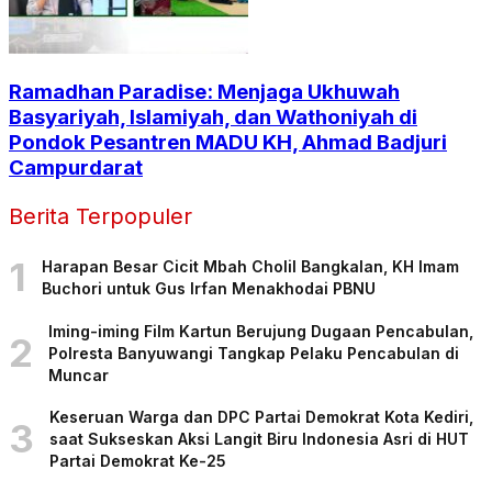
Ramadhan Paradise: Menjaga Ukhuwah
Basyariyah, Islamiyah, dan Wathoniyah di
Pondok Pesantren MADU KH, Ahmad Badjuri
Campurdarat
Berita Terpopuler
1
Harapan Besar Cicit Mbah Cholil Bangkalan, KH Imam
Buchori untuk Gus Irfan Menakhodai PBNU
Iming-iming Film Kartun Berujung Dugaan Pencabulan,
2
Polresta Banyuwangi Tangkap Pelaku Pencabulan di
Muncar
Keseruan Warga dan DPC Partai Demokrat Kota Kediri,
3
saat Sukseskan Aksi Langit Biru Indonesia Asri di HUT
Partai Demokrat Ke-25