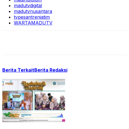
madutvdigital
madutvnusantara
tvpesantrenjatim
WARTAMADUTV
Berita Terkait
Berita Redaksi