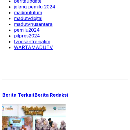
beritaupdate
jelang pemilu 2024
madinululum
madutvdigital
madutvnusantara
pemilu2024
pilpres2024
tvpesantrenjatim
WARTAMADUTV
Berita Terkait
Berita Redaksi