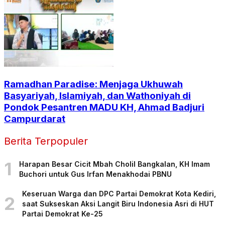
Ramadhan Paradise: Menjaga Ukhuwah
Basyariyah, Islamiyah, dan Wathoniyah di
Pondok Pesantren MADU KH, Ahmad Badjuri
Campurdarat
Berita Terpopuler
1
Harapan Besar Cicit Mbah Cholil Bangkalan, KH Imam
Buchori untuk Gus Irfan Menakhodai PBNU
Keseruan Warga dan DPC Partai Demokrat Kota Kediri,
2
saat Sukseskan Aksi Langit Biru Indonesia Asri di HUT
Partai Demokrat Ke-25