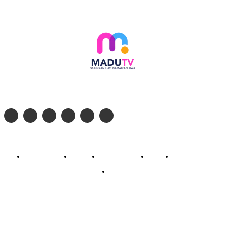
Follow social media kami di:
© 2026 - PT. Madinul Ulum Media Televisi Ummat Tulungagung, Jawa Timur
Profil Madu TV
Redaksi
Pedoman Siber
Kontak
Live Streaming
PodCast