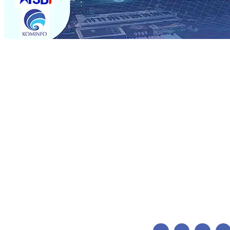
Trending
Pemain Pemain Baru Persik Kediri Terus di Datangkan 
Pendidikan, Sosial, dan Pelestarian Budaya
06 Agu 2026
06 Agu 2026
•
Perkuat Kemitraan Dengan Petani, PG Pes
Siswa Peraih Medali Emas LKS Nasional 2026
06 Agu 20
Menabung Nasabah
06 Agu 2026
•
Dukung Peningkatan 
Pimpin Langsung Pemadaman Karhutla di Lereng Bromo
Agu 2026
•
Kapolres Kediri Kota Jalin Silaturahmi denga
Pemain Pemain Baru Persik Kediri Terus di Datangkan 
Pendidikan, Sosial, dan Pelestarian Budaya
06 Agu 2026
06 Agu 2026
•
Perkuat Kemitraan Dengan Petani, PG Pes
Siswa Peraih Medali Emas LKS Nasional 2026
06 Agu 20
Menabung Nasabah
06 Agu 2026
•
Dukung Peningkatan 
Pimpin Langsung Pemadaman Karhutla di Lereng Bromo
Agu 2026
•
Kapolres Kediri Kota Jalin Silaturahmi denga