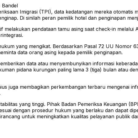
g Bandel
riksaan Imigrasi (TPI), data kedatangan mereka otomatis 
nginap. Di sinilah peran pemilik hotel dan penginapan men
if melakukan pendataan tamu asing saat check-in melalui Ap
integrasi.
n hukum yang mengikat. Berdasarkan Pasal 72 UU Nomor 6
 meminta data orang asing kepada pemilik penginapan.
 memberikan data atau menyembunyikan informasi keberadaa
kuman pidana kurungan paling lama 3 (tiga) bulan atau de
ius juga membagikan perkembangan terbaru mengenai infra
.
tabilitas yang tinggi. Pihak Badan Pemeriksa Keuangan (B
n sesuai dengan prosedur hukum yang berlaku dan dapat di
irancang untuk meningkatkan kualitas pelayanan publik da