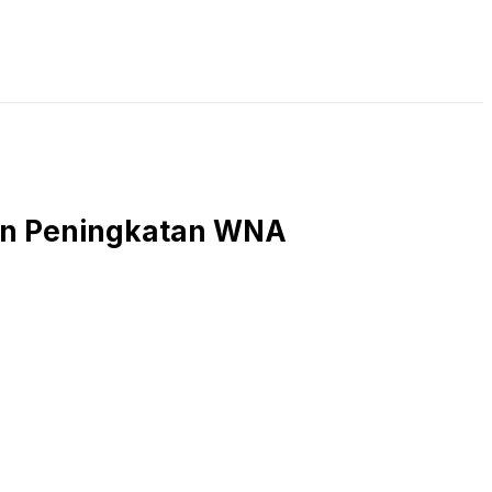
LIVE STREAMING
PODCAST
KAJIAN ISLAM
ren Peningkatan WNA