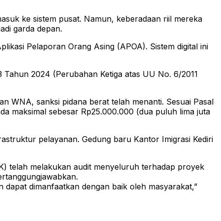
masuk ke sistem pusat. Namun, keberadaan riil mereka
jadi garda depan.
likasi Pelaporan Orang Asing (APOA). Sistem digital ini
3 Tahun 2024 (Perubahan Ketiga atas UU No. 6/2011
n WNA, sanksi pidana berat telah menanti. Sesuai Pasal
nda maksimal sebesar Rp25.000.000 (dua puluh lima juta
struktur pelayanan. Gedung baru Kantor Imigrasi Kediri
PK) telah melakukan audit menyeluruh terhadap proyek
pertanggungjawabkan.
n dapat dimanfaatkan dengan baik oleh masyarakat,”