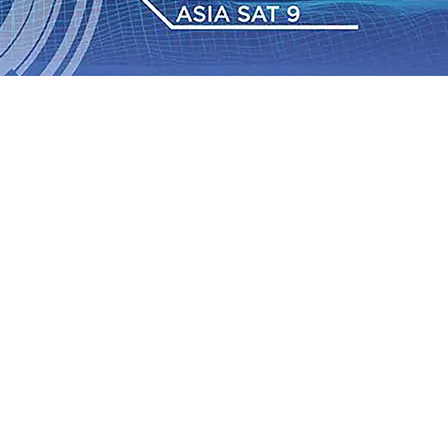
Daop 7 Madiun Salurkan Bantuan TJSL Rp123 Juta untuk
bon, Hasil Panen Jagung di Mojokerto Tembus 18 Ton/Ha
i ke-75
06 Agu 2026
•
Bangga, Mas Dhito Beri Beasiswa
r Terus Bertumbuh, menunjukan Kuatnya Basis
ian Bagi Petani
06 Agu 2026
•
Kapolres Probolinggo
tel dari Spanyol Pastikan Gabung skuad Macan Putih
05
 Agu 2026
•
Daop 7 Madiun Salurkan Bantuan TJSL Rp123 Juta untuk
bon, Hasil Panen Jagung di Mojokerto Tembus 18 Ton/Ha
i ke-75
06 Agu 2026
•
Bangga, Mas Dhito Beri Beasiswa
r Terus Bertumbuh, menunjukan Kuatnya Basis
ian Bagi Petani
06 Agu 2026
•
Kapolres Probolinggo
tel dari Spanyol Pastikan Gabung skuad Macan Putih
05
 Agu 2026
•