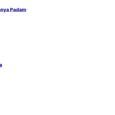
uhnya Padam
a