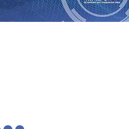
Perkuat Untuk Super League 2026/2027
06 Agu 2026
•
KAI 
•
ITS Perkenalkan Pupuk Probiotik Berbasis Grafenik Kar
antren Baru Sukses Menggiling Tebu 4 Juta Kuintal di Har
26
•
Jumlah Rekening dan Nominal Simpanan di Jawa Timu
Produksi, Mas Dhito Kembali Salurkan 216 Bantuan Pertan
, Api Belum Sepenuhnya Padam
05 Agu 2026
•
Sergio Cas
n Ponpes Wali Barokah, Pererat Sinergi Polri dan Ulama
05
Perkuat Untuk Super League 2026/2027
06 Agu 2026
•
KAI 
•
ITS Perkenalkan Pupuk Probiotik Berbasis Grafenik Kar
antren Baru Sukses Menggiling Tebu 4 Juta Kuintal di Har
26
•
Jumlah Rekening dan Nominal Simpanan di Jawa Timu
Produksi, Mas Dhito Kembali Salurkan 216 Bantuan Pertan
, Api Belum Sepenuhnya Padam
05 Agu 2026
•
Sergio Cas
n Ponpes Wali Barokah, Pererat Sinergi Polri dan Ulama
05