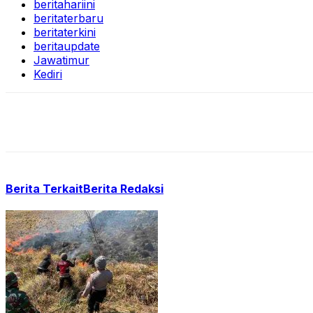
beritahariini
beritaterbaru
beritaterkini
beritaupdate
Jawatimur
Kediri
Berita Terkait
Berita Redaksi