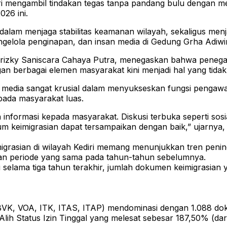
ri mengambil tindakan tegas tanpa pandang bulu dengan m
026 ini.
alam menjaga stabilitas keamanan wilayah, sekaligus menjadi
gelola penginapan, dan insan media di Gedung Grha Adiwin
us Frizky Saniscara Cahaya Putra, menegaskan bahwa peneg
ngan berbagai elemen masyarakat kini menjadi hal yang tidak 
edia sangat krusial dalam menyukseskan fungsi pengawasa
pada masyarakat luas.
informasi kepada masyarakat. Diskusi terbuka seperti sosia
 keimigrasian dapat tersampaikan dengan baik,” ujarnya, 
migrasian di wilayah Kediri memang menunjukkan tren peningk
gan periode yang sama pada tahun-tahun sebelumnya.
i selama tiga tahun terakhir, jumlah dokumen keimigrasian y
i BVK, VOA, ITK, ITAS, ITAP) mendominasi dengan 1.088 d
r Alih Status Izin Tinggal yang melesat sebesar 187,50% (d