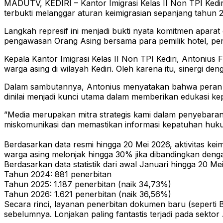
MADUTV, KEDIRI – Kantor Imigrasi Kelas II Non TPI Kedi
terbukti melanggar aturan keimigrasian sepanjang tahun 2
Langkah represif ini menjadi bukti nyata komitmen aparat d
pengawasan Orang Asing bersama para pemilik hotel, pen
​Kepala Kantor Imigrasi Kelas II Non TPI Kediri, Antoni
warga asing di wilayah Kediri. Oleh karena itu, sinergi de
​Dalam sambutannya, Antonius menyatakan bahwa peran m
dinilai menjadi kunci utama dalam memberikan edukasi ke
​”Media merupakan mitra strategis kami dalam penyebaran 
miskomunikasi dan memastikan informasi kepatuhan hukum
​Berdasarkan data resmi hingga 20 Mei 2026, aktivitas kei
warga asing melonjak hingga 30% jika dibandingkan den
​Berdasarkan data statistik dari awal Januari hingga 20 Me
​Tahun 2024: 881 penerbitan
​Tahun 2025: 1.187 penerbitan (naik 34,73%)
​Tahun 2026: 1.621 penerbitan (naik 36,56%)
​Secara rinci, layanan penerbitan dokumen baru (sepert
sebelumnya. Lonjakan paling fantastis terjadi pada sekto