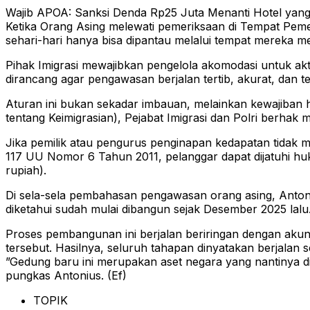
​Wajib APOA: Sanksi Denda Rp25 Juta Menanti Hotel yan
​Ketika Orang Asing melewati pemeriksaan di Tempat Peme
sehari-hari hanya bisa dipantau melalui tempat mereka me
​Pihak Imigrasi mewajibkan pengelola akomodasi untuk akt
dirancang agar pengawasan berjalan tertib, akurat, dan ter
​Aturan ini bukan sekadar imbauan, melainkan kewajiba
tentang Keimigrasian), Pejabat Imigrasi dan Polri berhak
​Jika pemilik atau pengurus penginapan kedapatan tidak
117 UU Nomor 6 Tahun 2011, pelanggar dapat dijatuhi hu
rupiah).
​Di sela-sela pembahasan pengawasan orang asing, Anton
diketahui sudah mulai dibangun sejak Desember 2025 lalu
​Proses pembangunan ini berjalan beriringan dengan akun
tersebut. Hasilnya, seluruh tahapan dinyatakan berjala
​”Gedung baru ini merupakan aset negara yang nantinya d
pungkas Antonius. (Ef)
TOPIK