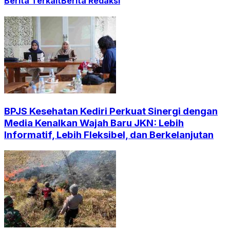
Berita Terkait
Berita Redaksi
BPJS Kesehatan Kediri Perkuat Sinergi dengan
Media Kenalkan Wajah Baru JKN: Lebih
Informatif, Lebih Fleksibel, dan Berkelanjutan