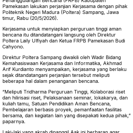
Penanggulangan Bencana (FRPB) Kabupaten
Pamekasan lakukan perjanjian Kerjasama dengan pihak
Politeknik Negeri Madura (Poltera) Sampang, Jawa
timur, Rabu (20/5/2026).
Kerjasama untuk menyiapkan perguruan tinggi aman
bencana itu ditandatangani langsung oleh Direktur
Poltera Laily Ulfiyah dan Ketua FRPB Pamekasan Budi
Cahyono.
Direktur Poltera Sampang diwakili oleh Wadir Bidang
Kemahasiswaan Kerjasama dan Informatika, Akhmad
Arif Kurdianto menyampaikan, kerjasama yang berlaku
sejak ditandatangani perjanjian tersebut meliputi
beberapa hal dalam penanganan bencana.
“Meliputi Tridharma Perguruan Tinggi, Kolaborasi riset
dan hilirisasi riset, Pelaksanaan seminar, lokakarya, dan
kuliah tamu, Satuan Pendidikan Aman Bencana,
Pembelajaran berbasis proyek, pemanfaatan fasilitas
bersama, dan kegiatan lain yang disepakati kedua pihak,”
paparnya.
Laki-laki yang akrab dipanggil Aak ini berharap agar