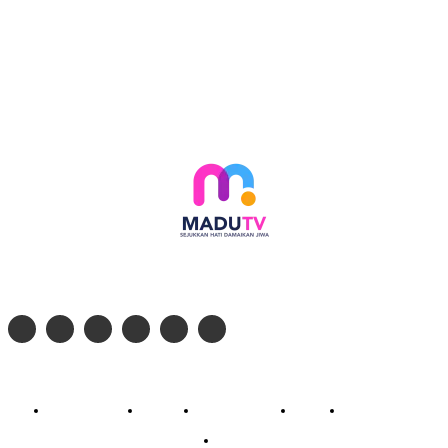
Follow social media kami di:
© 2026 - PT. Madinul Ulum Media Televisi Ummat Tulungagung, Jawa Timur
Profil Madu TV
Redaksi
Pedoman Siber
Kontak
Live Streaming
PodCast