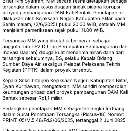
Blitar Rini Syarifah, MM secara resmi ditetapkan sebagai
tersangka dalam kasus dugaan tindak pidana korupsi
proyek pembangunan DAM Kali Bentak. Penetapan ini
dilakukan oleh Kejaksaan Negeri Kabupaten Blitar pada
Senin malam, (2/6/2025) pukul 20.00 WIB, setelah MM
menjalani pemeriksaan sejak pukul 11.00 WIB.
Tersangka MM yang diketahui berperan sebagai
anggota Tim TP2ID (Tim Percepatan Pembangunan dan
Inovasi Daerah) diduga kuat menerima aliran dana dari
tersangka sebelumnya, BS, selaku Kepala Bidang
Sumber Daya Air sekaligus Pejabat Pelaksana Teknis
Kegiatan (PPTK) dalam proyek tersebut.
Kepala Seksi Intelijen Kejaksaan Negeri Kabupaten Blitar,
Dyan Kurniawan, mengatakan, MM sendiri memperoleh
keuntungan pribadi dari proyek pembangunan DAM Kali
Bentak sebesar Rp1,1 miliar.
Sedangkan penetapan MM sebagai tersangka tertuang
dalam Surat Penetapan Tersangka (Pidsus-18) Nomor:
PRINT-05/M.5.48/Fd.2/06/2025, tertanggal 2 Juni 2025.
“Usai menjalani pemeriksaan, MM langsung ditahan