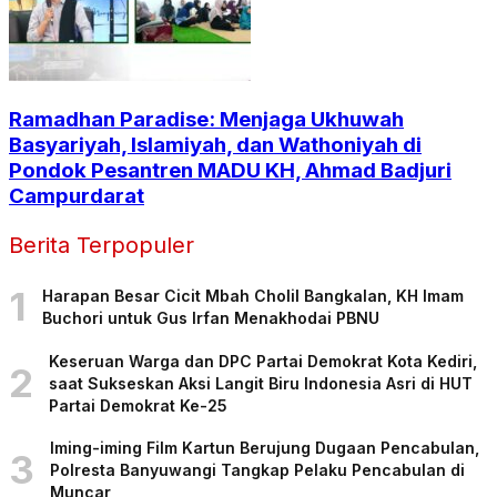
Ramadhan Paradise: Menjaga Ukhuwah
Basyariyah, Islamiyah, dan Wathoniyah di
Pondok Pesantren MADU KH, Ahmad Badjuri
Campurdarat
Berita Terpopuler
1
Harapan Besar Cicit Mbah Cholil Bangkalan, KH Imam
Buchori untuk Gus Irfan Menakhodai PBNU
Keseruan Warga dan DPC Partai Demokrat Kota Kediri,
2
saat Sukseskan Aksi Langit Biru Indonesia Asri di HUT
Partai Demokrat Ke-25
Iming-iming Film Kartun Berujung Dugaan Pencabulan,
3
Polresta Banyuwangi Tangkap Pelaku Pencabulan di
Muncar