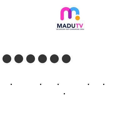
Follow social media kami di:
© 2026 - PT. Madinul Ulum Media Televisi Ummat Tulungagung, Jawa Timur
Profil Madu TV
Redaksi
Pedoman Siber
Kontak
Live Streaming
PodCast