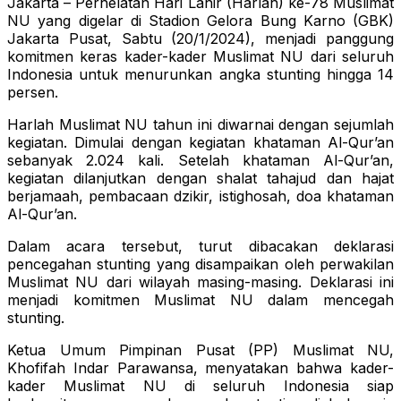
Jakarta – Perhelatan Hari Lahir (Harlah) ke-78 Muslimat
NU yang digelar di Stadion Gelora Bung Karno (GBK)
Jakarta Pusat, Sabtu (20/1/2024), menjadi panggung
komitmen keras kader-kader Muslimat NU dari seluruh
Indonesia untuk menurunkan angka stunting hingga 14
persen.
Harlah Muslimat NU tahun ini diwarnai dengan sejumlah
kegiatan. Dimulai dengan kegiatan khataman Al-Qur’an
sebanyak 2.024 kali. Setelah khataman Al-Qur’an,
kegiatan dilanjutkan dengan shalat tahajud dan hajat
berjamaah, pembacaan dzikir, istighosah, doa khataman
Al-Qur’an.
Dalam acara tersebut, turut dibacakan deklarasi
pencegahan stunting yang disampaikan oleh perwakilan
Muslimat NU dari wilayah masing-masing. Deklarasi ini
menjadi komitmen Muslimat NU dalam mencegah
stunting.
Ketua Umum Pimpinan Pusat (PP) Muslimat NU,
Khofifah Indar Parawansa, menyatakan bahwa kader-
kader Muslimat NU di seluruh Indonesia siap