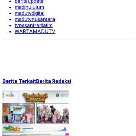
beritaupdate
madinululum
madutvdigital
madutvnusantara
tvpesantrenjatim
WARTAMADUTV
Berita Terkait
Berita Redaksi