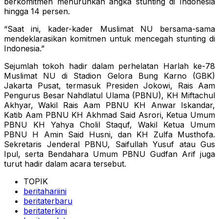
berkomitmen menurunkan angka stunting di Indonesia
hingga 14 persen.
“Saat ini, kader-kader Muslimat NU bersama-sama
mendeklarasikan komitmen untuk mencegah stunting di
Indonesia.”
Sejumlah tokoh hadir dalam perhelatan Harlah ke-78
Muslimat NU di Stadion Gelora Bung Karno (GBK)
Jakarta Pusat, termasuk Presiden Jokowi, Rais Aam
Pengurus Besar Nahdlatul Ulama (PBNU), KH Miftachul
Akhyar, Wakil Rais Aam PBNU KH Anwar Iskandar,
Katib Aam PBNU KH Akhmad Said Asrori, Ketua Umum
PBNU KH Yahya Cholil Staquf, Wakil Ketua Umum
PBNU H Amin Said Husni, dan KH Zulfa Musthofa.
Sekretaris Jenderal PBNU, Saifullah Yusuf atau Gus
Ipul, serta Bendahara Umum PBNU Gudfan Arif juga
turut hadir dalam acara tersebut.
TOPIK
beritahariini
beritaterbaru
beritaterkini