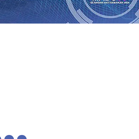
Perkuat Untuk Super League 2026/2027
06 Agu 2026
•
KAI 
•
ITS Perkenalkan Pupuk Probiotik Berbasis Grafenik Kar
antren Baru Sukses Menggiling Tebu 4 Juta Kuintal di Har
26
•
Jumlah Rekening dan Nominal Simpanan di Jawa Timu
Produksi, Mas Dhito Kembali Salurkan 216 Bantuan Pertan
, Api Belum Sepenuhnya Padam
05 Agu 2026
•
Sergio Cas
n Ponpes Wali Barokah, Pererat Sinergi Polri dan Ulama
05
Perkuat Untuk Super League 2026/2027
06 Agu 2026
•
KAI 
•
ITS Perkenalkan Pupuk Probiotik Berbasis Grafenik Kar
antren Baru Sukses Menggiling Tebu 4 Juta Kuintal di Har
26
•
Jumlah Rekening dan Nominal Simpanan di Jawa Timu
Produksi, Mas Dhito Kembali Salurkan 216 Bantuan Pertan
, Api Belum Sepenuhnya Padam
05 Agu 2026
•
Sergio Cas
n Ponpes Wali Barokah, Pererat Sinergi Polri dan Ulama
05