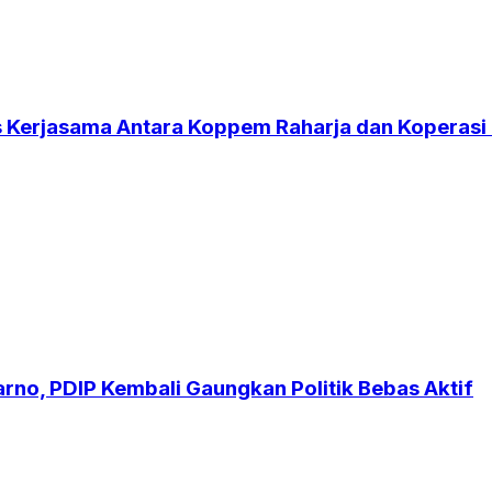
es Kerjasama Antara Koppem Raharja dan Koperasi
no, PDIP Kembali Gaungkan Politik Bebas Aktif