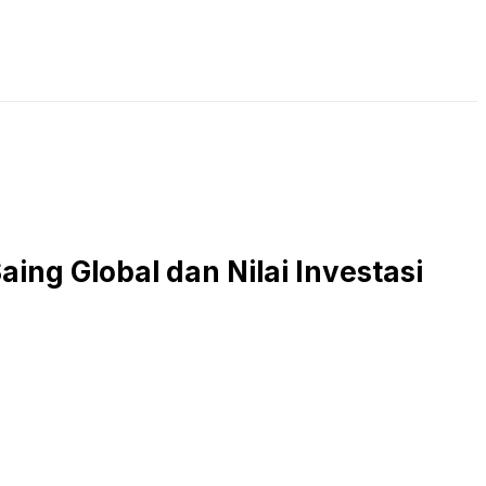
LIVE STREAMING
PODCAST
KAJIAN ISLAM
g Global dan Nilai Investasi