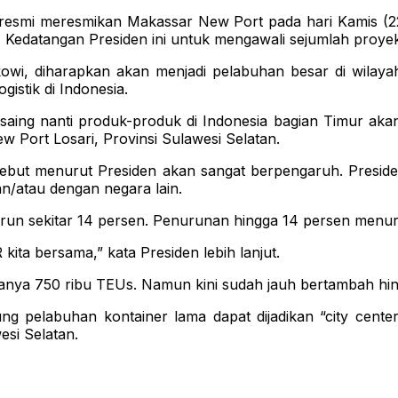
smi meresmikan Makassar New Port pada hari Kamis (22
 Kedatangan Presiden ini untuk mengawali sejumlah proyek
owi, diharapkan akan menjadi pelabuhan besar di wilaya
istik di Indonesia.
g nanti produk-produk di Indonesia bagian Timur akan lebi
ew Port Losari, Provinsi Sulawesi Selatan.
ebut menurut Presiden akan sangat berpengaruh. Presid
an/atau dengan negara lain.
 turun sekitar 14 persen. Penurunan hingga 14 persen menur
PR kita bersama,” kata Presiden lebih lanjut.
anya 750 ribu TEUs. Namun kini sudah jauh bertambah hin
ng pelabuhan kontainer lama dapat dijadikan “city cent
si Selatan.