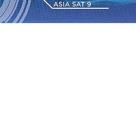
Daop 7 Madiun Salurkan Bantuan TJSL Rp123 Juta untuk
bon, Hasil Panen Jagung di Mojokerto Tembus 18 Ton/Ha
i ke-75
06 Agu 2026
•
Bangga, Mas Dhito Beri Beasiswa
r Terus Bertumbuh, menunjukan Kuatnya Basis
ian Bagi Petani
06 Agu 2026
•
Kapolres Probolinggo
tel dari Spanyol Pastikan Gabung skuad Macan Putih
05
 Agu 2026
•
Daop 7 Madiun Salurkan Bantuan TJSL Rp123 Juta untuk
bon, Hasil Panen Jagung di Mojokerto Tembus 18 Ton/Ha
i ke-75
06 Agu 2026
•
Bangga, Mas Dhito Beri Beasiswa
r Terus Bertumbuh, menunjukan Kuatnya Basis
ian Bagi Petani
06 Agu 2026
•
Kapolres Probolinggo
tel dari Spanyol Pastikan Gabung skuad Macan Putih
05
 Agu 2026
•