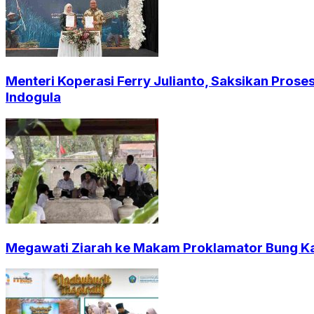
Menteri Koperasi Ferry Julianto, Saksikan Pros
Indogula
Megawati Ziarah ke Makam Proklamator Bung Kar