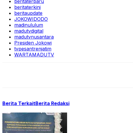
beritaterbaru
beritaterkini
beritaupdate
JOKOWIDODO
madinululum
madutvdigital
madutvnusantara
Presiden Jokowi
tvpesantrenjatim
WARTAMADUTV
Berita Terkait
Berita Redaksi