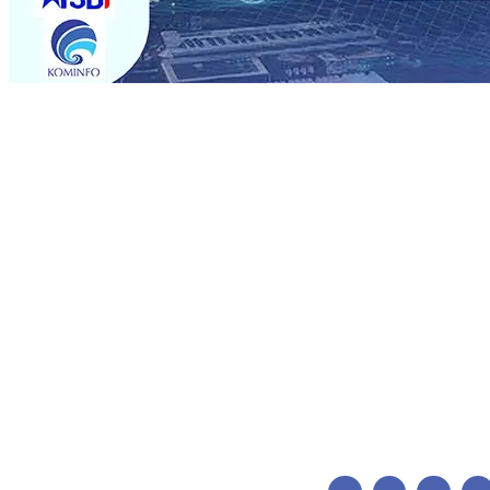
Trending
Pemain Pemain Baru Persik Kediri Terus di Datangkan 
Pendidikan, Sosial, dan Pelestarian Budaya
06 Agu 2026
06 Agu 2026
•
Perkuat Kemitraan Dengan Petani, PG Pes
Siswa Peraih Medali Emas LKS Nasional 2026
06 Agu 20
Menabung Nasabah
06 Agu 2026
•
Dukung Peningkatan 
Pimpin Langsung Pemadaman Karhutla di Lereng Bromo
Agu 2026
•
Kapolres Kediri Kota Jalin Silaturahmi denga
Pemain Pemain Baru Persik Kediri Terus di Datangkan 
Pendidikan, Sosial, dan Pelestarian Budaya
06 Agu 2026
06 Agu 2026
•
Perkuat Kemitraan Dengan Petani, PG Pes
Siswa Peraih Medali Emas LKS Nasional 2026
06 Agu 20
Menabung Nasabah
06 Agu 2026
•
Dukung Peningkatan 
Pimpin Langsung Pemadaman Karhutla di Lereng Bromo
Agu 2026
•
Kapolres Kediri Kota Jalin Silaturahmi denga