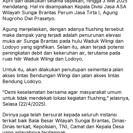
April dan dilakukan selama sepekan, hingga 3 Mei 2025
mendatang. Hal ini disampaikan Kepala Divisi Jasa ASA
Wilayah Sungai Brantas Perum Jasa Tirta I, Agung
Nugroho Dwi Prasetyo.
Agung menjelaskan, dengan adanya flushing tersebut
maka dampak yang terjadi adalah penurunan elevasi
muka air Sungai Brantas pada hulu Waduk Wlingi dan
Lodoyo yang signifikan. Selain itu, akan terjadi potensi
peningkatan debit dan kekeruhan air, terutama pada
ruas hilir Waduk Wlingi dan Lodoyo.
Untuk itu, akan dilakukan penutupan sementara jalan
akses lintas Bendungan Wlingi dan jalan akses lintas
Bendung Lodoyo.
“Demi keselamatan bersama agar masyarakat umum
untuk tidak mendekati lokasi kegiatan flushing,” jelasnya,
Selasa (22/4/2025).
Dirinya juga telah bersurat kepada seluruh instansi
terkait baik Balai Besar Wilayah Sungai Brantas, Dinas-
Dinas terkait, Kepolisian, TNI, Camat dan Kepala Desa
yang wilayahnya terdampak.