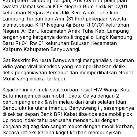
Kabupaten Lampung Tengah, Ans (39 thn) pekerjaan
swasta alamat sesuai KTP Negara Bumi Udik Rt 02/01
kelurahan Negara Bumi Udik Kec. Anak Tuha kab.
Lampung Tengah dan Amr (31 thn) pekerjaan swasta
alamat sesuai KTP Negara Aji Baru Rt 01/01 kelurahan
Negara Aji Baru kecamatan Anak Tuha Kab. Lampung
tengah yang ketiganya domisili tinggal di Lingk Kampung
Baru Rt 04 Rw 01 keluruhan Bulusan Kecamatan
Kalipuro Kabupaten Banyuwangi.
Sat Reskrim Polresta Banyuwangi menganalisis rekaman
vidio yang viral dimedsos yang memperlihatkan detik-
detik penganiayaan tersebut dan memperlihatkan Nopol
Mobil yang dipakai terlapor.
Kejadian ini bermula saat korban inisial HW Warga Kota
Batu mengemudikan mobil Toyota Calya dengan 2
penumpang anak & istri melaju dari arah selatan (dari
Benculuk) ke utara (menuju Banyuwangi) , sesampainya
di sekitar depan Bank BRI Kabat tiba-tiba ada mobil pick
up nopol tidak tahu berusaha mendahului dengan
berjalan zig zag dan sangat mepet dengan mobil korban,
Secara refleks karena kaget korban membunyikan