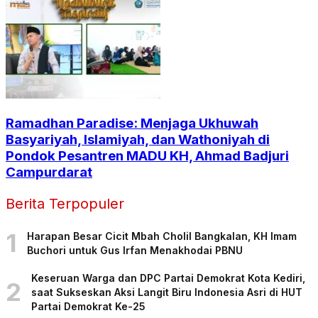
Ramadhan Paradise: Menjaga Ukhuwah
Basyariyah, Islamiyah, dan Wathoniyah di
Pondok Pesantren MADU KH, Ahmad Badjuri
Campurdarat
Berita Terpopuler
1
Harapan Besar Cicit Mbah Cholil Bangkalan, KH Imam
Buchori untuk Gus Irfan Menakhodai PBNU
Keseruan Warga dan DPC Partai Demokrat Kota Kediri,
2
saat Sukseskan Aksi Langit Biru Indonesia Asri di HUT
Partai Demokrat Ke-25