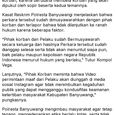
korban, karena berusaha membela korban yang akan
dipukul oleh sopir beserta kedua temannya.
Kasat Reskrim Polresta Banyuwangi menjelaskan bahwa
perkara tersebut sudah dimusyawarahkan dengan pihak
korban dan terlapor bahwa tidak dilanjutkan ke ranah
hukum karena beberapa faktor.
“Pihak korban dan Pelaku sudah Bermusyawarah
secara keluarga dan hasilnya Perkara tersebut sudah
dianggap selesai serta tidak akan menuntut siapa pun,
baik pelaku maupun kepolisian negara Republik
Indonesia menurut hukum yang berlaku,” Tutur Kompol
Vega.
Lanjutnya, “Pihak Korban meminta bahwa Video
permintaan maaf dari Pelaku akan diunggah di media
sosial Instagram agar tidak menimbulkan kegaduhan
publik yang dapat mengganggu kondusifitas keamanan
ketertiban masyarakat Kabupaten Banyuwangi,”
pungkasnya.
Polresta Banyuwangi mengimbau masyarakat agar tetap
tenang, mengedepankan etika berlalu lintas, serta tidak