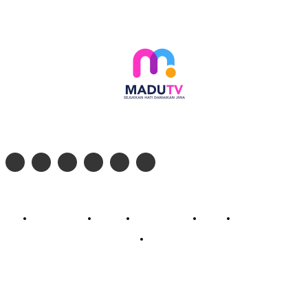
Follow social media kami di:
© 2026 - PT. Madinul Ulum Media Televisi Ummat Tulungagung, Jawa Timur
Profil Madu TV
Redaksi
Pedoman Siber
Kontak
Live Streaming
PodCast