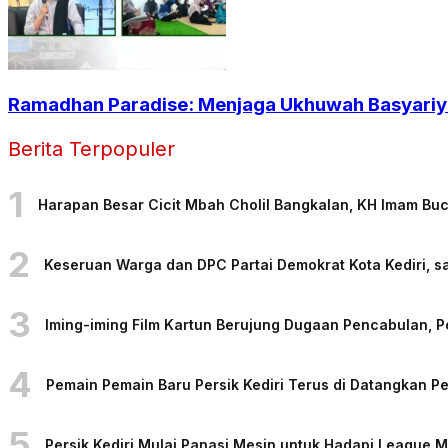
Ramadhan Paradise: Menjaga Ukhuwah Basyariya
Berita Terpopuler
1
Harapan Besar Cicit Mbah Cholil Bangkalan, KH Imam Bu
2
Keseruan Warga dan DPC Partai Demokrat Kota Kediri, sa
3
Iming-iming Film Kartun Berujung Dugaan Pencabulan, 
4
Pemain Pemain Baru Persik Kediri Terus di Datangkan 
5
Persik Kediri Mulai Panasi Mesin untuk Hadapi League