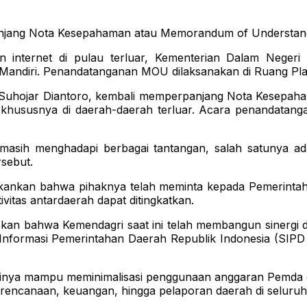
njang Nota Kesepahaman atau Memorandum of Understan
 internet di pulau terluar, Kementerian Dalam Nege
diri. Penandatanganan MOU dilaksanakan di Ruang Plaza 
, Suhojar Diantoro, kembali memperpanjang Nota Kesepa
, khususnya di daerah-daerah terluar. Acara penandatang
 masih menghadapi berbagai tantangan, salah satunya ad
rsebut.
ekankan bahwa pihaknya telah meminta kepada Pemerinta
vitas antardaerah dapat ditingkatkan.
askan bahwa Kemendagri saat ini telah membangun sinergi
formasi Pemerintahan Daerah Republik Indonesia (SIPD R
ntinya mampu meminimalisasi penggunaan anggaran Pemda 
rencanaan, keuangan, hingga pelaporan daerah di seluruh