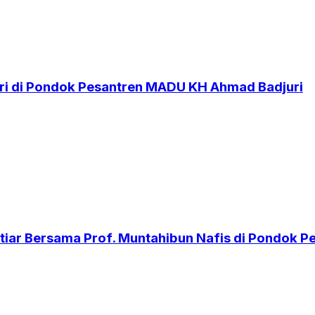
i di Pondok Pesantren MADU KH Ahmad Badjuri
iar Bersama Prof. Muntahibun Nafis di Pondok 