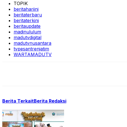
TOPIK
beritahariini
beritaterbaru
beritaterkini
beritaupdate
madinululum
madutvdigital
madutvnusantara
tvpesantrenjatim
WARTAMADUTV
Berita Terkait
Berita Redaksi