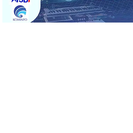
Trending
Musancap PKB Kabupaten Blitar Diikuti 1.500 Kader, Bid
Paspor Akhir Pekan
08 Agu 2026
•
KA BIAS Relasi Madi
Permohonan Maaf
08 Agu 2026
•
Rumah dan 6 Kendaraa
dan Saroja: Banding atau Kasasi, Warga Tak Akan Genta
MKSO Kebun Dhoho Kembali Salurkan Bantuan Gula
07 
Fleksibel, dan Berkelanjutan
07 Agu 2026
•
Pemain Pemai
Madiun Salurkan Bantuan TJSL Rp123 Juta untuk Pendidi
Hasil Panen Jagung di Mojokerto Tembus 18 Ton/Ha
06 
Musancap PKB Kabupaten Blitar Diikuti 1.500 Kader, Bid
Paspor Akhir Pekan
08 Agu 2026
•
KA BIAS Relasi Madi
Permohonan Maaf
08 Agu 2026
•
Rumah dan 6 Kendaraa
dan Saroja: Banding atau Kasasi, Warga Tak Akan Genta
MKSO Kebun Dhoho Kembali Salurkan Bantuan Gula
07 
Fleksibel, dan Berkelanjutan
07 Agu 2026
•
Pemain Pemai
Madiun Salurkan Bantuan TJSL Rp123 Juta untuk Pendidi
Hasil Panen Jagung di Mojokerto Tembus 18 Ton/Ha
06 