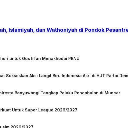
h, Islamiyah, dan Wathoniyah di Pondok Pesant
chori untuk Gus Irfan Menakhodai PBNU
at Sukseskan Aksi Langit Biru Indonesia Asri di HUT Partai De
Polresta Banyuwangi Tangkap Pelaku Pencabulan di Muncar
Perkuat Untuk Super League 2026/2027
 Musim 2026/2027