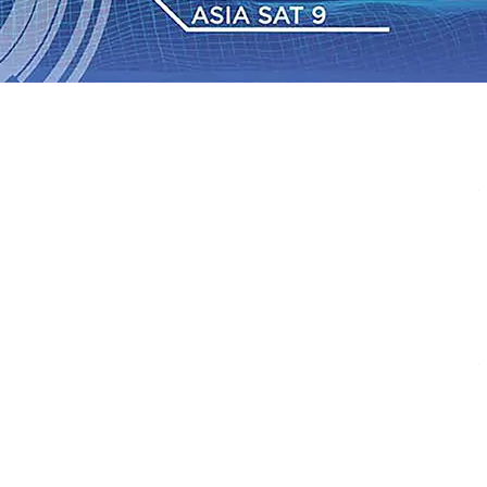
 dan Hari Jadi ke-702 Blitar, Imigrasi Buka Layanan
n Sejumlah KA Terlambat, KAI Daop 7 Madiun Sampaikan
•
Sebut Pemkot Kediri Arogan Soal TPA Pojok, Pengugat
Perkuat Hubungan Dengan 17 Desa Sekitar, PT SGN
 Media Kenalkan Wajah Baru JKN: Lebih Informatif, Lebih
Super League 2026/2027
06 Agu 2026
•
KAI Daop 7
rkenalkan Pupuk Probiotik Berbasis Grafenik Karbon,
 dan Hari Jadi ke-702 Blitar, Imigrasi Buka Layanan
n Sejumlah KA Terlambat, KAI Daop 7 Madiun Sampaikan
•
Sebut Pemkot Kediri Arogan Soal TPA Pojok, Pengugat
Perkuat Hubungan Dengan 17 Desa Sekitar, PT SGN
 Media Kenalkan Wajah Baru JKN: Lebih Informatif, Lebih
Super League 2026/2027
06 Agu 2026
•
KAI Daop 7
rkenalkan Pupuk Probiotik Berbasis Grafenik Karbon,