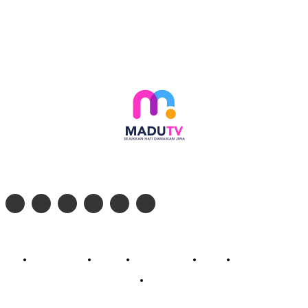
Follow social media kami di:
© 2026 - PT. Madinul Ulum Media Televisi Ummat Tulungagung, Jawa Timur
Profil Madu TV
Redaksi
Pedoman Siber
Kontak
Live Streaming
PodCast