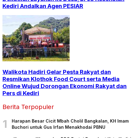
Kediri Andalkan Agen PESIAR
Walikota Hadiri Gelar Pesta Rakyat dan
Resmikan Klothok Food Court serta Media
Online Wujud Dorongan Ekonomi Rakyat dan
Pers di Kediri
Berita Terpopuler
1
Harapan Besar Cicit Mbah Cholil Bangkalan, KH Imam
Buchori untuk Gus Irfan Menakhodai PBNU