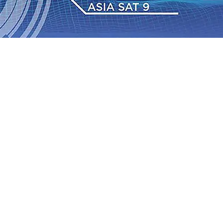
dan Berkelanjutan
07 Agu 2026
•
Pemain Pemain Baru
an Bantuan TJSL Rp123 Juta untuk Pendidikan, Sosial,
Jagung di Mojokerto Tembus 18 Ton/Ha
06 Agu 2026
•
2026
•
Bangga, Mas Dhito Beri Beasiswa Siswa Peraih
tumbuh, menunjukan Kuatnya Basis Menabung Nasabah
gu 2026
•
Kapolres Probolinggo Pimpin Langsung
Pastikan Gabung skuad Macan Putih
05 Agu 2026
•
dan Berkelanjutan
07 Agu 2026
•
Pemain Pemain Baru
an Bantuan TJSL Rp123 Juta untuk Pendidikan, Sosial,
Jagung di Mojokerto Tembus 18 Ton/Ha
06 Agu 2026
•
2026
•
Bangga, Mas Dhito Beri Beasiswa Siswa Peraih
tumbuh, menunjukan Kuatnya Basis Menabung Nasabah
gu 2026
•
Kapolres Probolinggo Pimpin Langsung
Pastikan Gabung skuad Macan Putih
05 Agu 2026
•