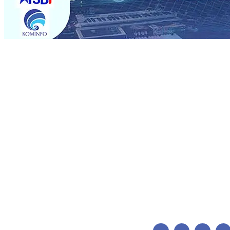
Trending
BPJS Kesehatan Kediri Perkuat Sinergi dengan Media Kena
Persik Kediri Terus di Datangkan Perkuat Untuk Super 
dan Pelestarian Budaya
06 Agu 2026
•
ITS Perkenalkan 
Perkuat Kemitraan Dengan Petani, PG Pesantren Baru Suk
Medali Emas LKS Nasional 2026
06 Agu 2026
•
Jumlah R
06 Agu 2026
•
Dukung Peningkatan Produksi, Mas Dhito 
Pemadaman Karhutla di Lereng Bromo, Api Belum Sep
BPJS Kesehatan Kediri Perkuat Sinergi dengan Media Kena
Persik Kediri Terus di Datangkan Perkuat Untuk Super 
dan Pelestarian Budaya
06 Agu 2026
•
ITS Perkenalkan 
Perkuat Kemitraan Dengan Petani, PG Pesantren Baru Suk
Medali Emas LKS Nasional 2026
06 Agu 2026
•
Jumlah R
06 Agu 2026
•
Dukung Peningkatan Produksi, Mas Dhito 
Pemadaman Karhutla di Lereng Bromo, Api Belum Sep