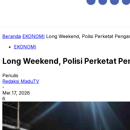
Jumat, Agustus 7, 2026
HOME
REGIONAL
NASIONAL
POLIT
Beranda
EKONOMI
Long Weekend, Polisi Perketat Peng
EKONOMI
Long Weekend, Polisi Perketat P
Penulis
Redaksi MaduTV
-
Mei 17, 2026
6