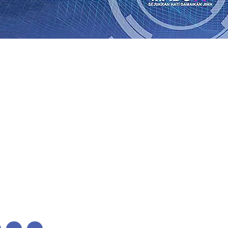
lkan Wajah Baru JKN: Lebih Informatif, Lebih Fleksibel, 
League 2026/2027
06 Agu 2026
•
KAI Daop 7 Madiun Salurk
Pupuk Probiotik Berbasis Grafenik Karbon, Hasil Panen 
ses Menggiling Tebu 4 Juta Kuintal di Hari ke-75
06 Agu 
ekening dan Nominal Simpanan di Jawa Timur Terus Ber
Kembali Salurkan 216 Bantuan Pertanian Bagi Petani
06 A
enuhnya Padam
05 Agu 2026
•
Sergio Castel dari Spanyol 
lkan Wajah Baru JKN: Lebih Informatif, Lebih Fleksibel, 
League 2026/2027
06 Agu 2026
•
KAI Daop 7 Madiun Salurk
Pupuk Probiotik Berbasis Grafenik Karbon, Hasil Panen 
ses Menggiling Tebu 4 Juta Kuintal di Hari ke-75
06 Agu 
ekening dan Nominal Simpanan di Jawa Timur Terus Ber
Kembali Salurkan 216 Bantuan Pertanian Bagi Petani
06 A
enuhnya Padam
05 Agu 2026
•
Sergio Castel dari Spanyol 