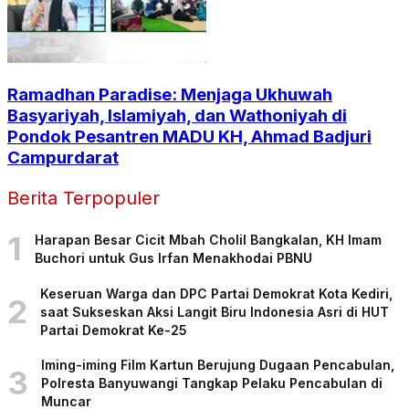
Ramadhan Paradise: Menjaga Ukhuwah
Basyariyah, Islamiyah, dan Wathoniyah di
Pondok Pesantren MADU KH, Ahmad Badjuri
Campurdarat
Berita Terpopuler
1
Harapan Besar Cicit Mbah Cholil Bangkalan, KH Imam
Buchori untuk Gus Irfan Menakhodai PBNU
Keseruan Warga dan DPC Partai Demokrat Kota Kediri,
2
saat Sukseskan Aksi Langit Biru Indonesia Asri di HUT
Partai Demokrat Ke-25
Iming-iming Film Kartun Berujung Dugaan Pencabulan,
3
Polresta Banyuwangi Tangkap Pelaku Pencabulan di
Muncar