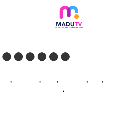
Follow social media kami di:
© 2026 - PT. Madinul Ulum Media Televisi Ummat Tulungagung, Jawa Timur
Profil Madu TV
Redaksi
Pedoman Siber
Kontak
Live Streaming
PodCast