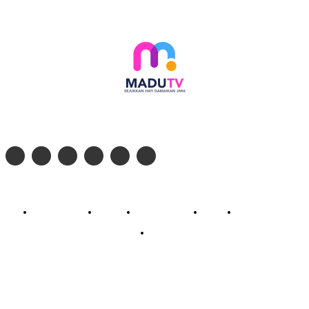
Follow social media kami di:
© 2026 - PT. Madinul Ulum Media Televisi Ummat Tulungagung, Jawa Timur
Profil Madu TV
Redaksi
Pedoman Siber
Kontak
Live Streaming
PodCast