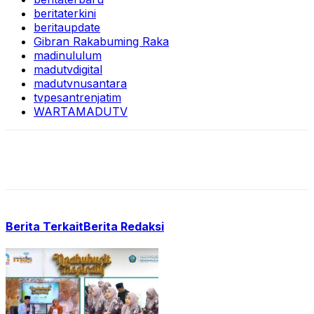
beritaterkini
beritaupdate
Gibran Rakabuming Raka
madinululum
madutvdigital
madutvnusantara
tvpesantrenjatim
WARTAMADUTV
Berita Terkait
Berita Redaksi