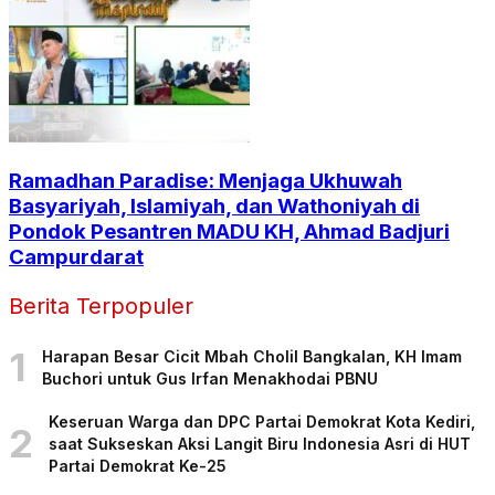
Ramadhan Paradise: Menjaga Ukhuwah
Basyariyah, Islamiyah, dan Wathoniyah di
Pondok Pesantren MADU KH, Ahmad Badjuri
Campurdarat
Berita Terpopuler
1
Harapan Besar Cicit Mbah Cholil Bangkalan, KH Imam
Buchori untuk Gus Irfan Menakhodai PBNU
Keseruan Warga dan DPC Partai Demokrat Kota Kediri,
2
saat Sukseskan Aksi Langit Biru Indonesia Asri di HUT
Partai Demokrat Ke-25