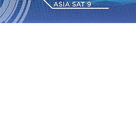
dan Berkelanjutan
07 Agu 2026
•
Pemain Pemain Baru
an Bantuan TJSL Rp123 Juta untuk Pendidikan, Sosial,
Jagung di Mojokerto Tembus 18 Ton/Ha
06 Agu 2026
•
2026
•
Bangga, Mas Dhito Beri Beasiswa Siswa Peraih
tumbuh, menunjukan Kuatnya Basis Menabung Nasabah
gu 2026
•
Kapolres Probolinggo Pimpin Langsung
Pastikan Gabung skuad Macan Putih
05 Agu 2026
•
dan Berkelanjutan
07 Agu 2026
•
Pemain Pemain Baru
an Bantuan TJSL Rp123 Juta untuk Pendidikan, Sosial,
Jagung di Mojokerto Tembus 18 Ton/Ha
06 Agu 2026
•
2026
•
Bangga, Mas Dhito Beri Beasiswa Siswa Peraih
tumbuh, menunjukan Kuatnya Basis Menabung Nasabah
gu 2026
•
Kapolres Probolinggo Pimpin Langsung
Pastikan Gabung skuad Macan Putih
05 Agu 2026
•