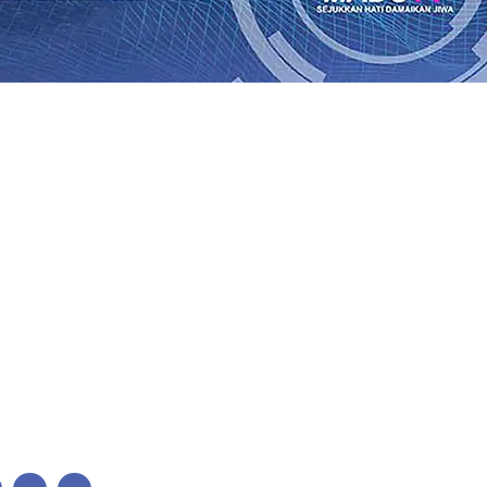
lkan Wajah Baru JKN: Lebih Informatif, Lebih Fleksibel, 
League 2026/2027
06 Agu 2026
•
KAI Daop 7 Madiun Salurk
Pupuk Probiotik Berbasis Grafenik Karbon, Hasil Panen 
ses Menggiling Tebu 4 Juta Kuintal di Hari ke-75
06 Agu 
ekening dan Nominal Simpanan di Jawa Timur Terus Ber
Kembali Salurkan 216 Bantuan Pertanian Bagi Petani
06 A
enuhnya Padam
05 Agu 2026
•
Sergio Castel dari Spanyol 
lkan Wajah Baru JKN: Lebih Informatif, Lebih Fleksibel, 
League 2026/2027
06 Agu 2026
•
KAI Daop 7 Madiun Salurk
Pupuk Probiotik Berbasis Grafenik Karbon, Hasil Panen 
ses Menggiling Tebu 4 Juta Kuintal di Hari ke-75
06 Agu 
ekening dan Nominal Simpanan di Jawa Timur Terus Ber
Kembali Salurkan 216 Bantuan Pertanian Bagi Petani
06 A
enuhnya Padam
05 Agu 2026
•
Sergio Castel dari Spanyol 