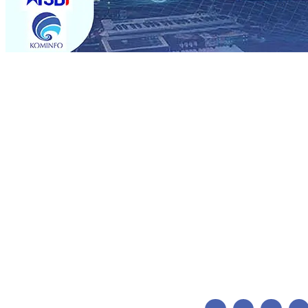
Trending
BPJS Kesehatan Kediri Perkuat Sinergi dengan Media Kena
Persik Kediri Terus di Datangkan Perkuat Untuk Super 
dan Pelestarian Budaya
06 Agu 2026
•
ITS Perkenalkan 
Perkuat Kemitraan Dengan Petani, PG Pesantren Baru Suk
Medali Emas LKS Nasional 2026
06 Agu 2026
•
Jumlah R
06 Agu 2026
•
Dukung Peningkatan Produksi, Mas Dhito 
Pemadaman Karhutla di Lereng Bromo, Api Belum Sep
BPJS Kesehatan Kediri Perkuat Sinergi dengan Media Kena
Persik Kediri Terus di Datangkan Perkuat Untuk Super 
dan Pelestarian Budaya
06 Agu 2026
•
ITS Perkenalkan 
Perkuat Kemitraan Dengan Petani, PG Pesantren Baru Suk
Medali Emas LKS Nasional 2026
06 Agu 2026
•
Jumlah R
06 Agu 2026
•
Dukung Peningkatan Produksi, Mas Dhito 
Pemadaman Karhutla di Lereng Bromo, Api Belum Sep