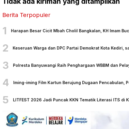
Tidak ada kiriman yang ditampilkan
Berita Terpopuler
1
Harapan Besar Cicit Mbah Cholil Bangkalan, KH Imam Bu
2
Keseruan Warga dan DPC Partai Demokrat Kota Kediri, sa
3
Polresta Banyuwangi Raih Penghargaan WBBM dan Pelaya
4
Iming-iming Film Kartun Berujung Dugaan Pencabulan, 
5
LITFEST 2026 Jadi Puncak KKN Tematik Literasi ITS di 