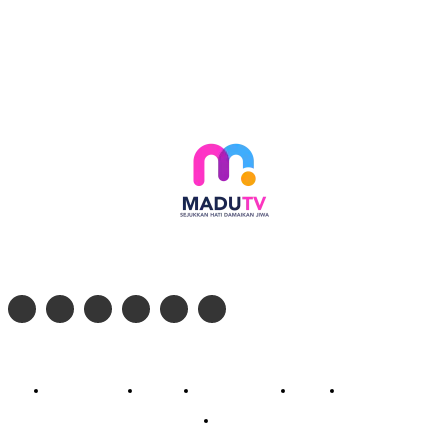
Follow social media kami di:
© 2026 - PT. Madinul Ulum Media Televisi Ummat Tulungagung, Jawa Timur
Profil Madu TV
Redaksi
Pedoman Siber
Kontak
Live Streaming
PodCast