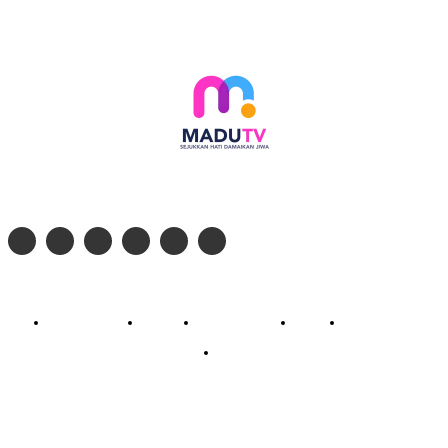
Follow social media kami di:
© 2026 - PT. Madinul Ulum Media Televisi Ummat Tulungagung, Jawa Timur
Profil Madu TV
Redaksi
Pedoman Siber
Kontak
Live Streaming
PodCast