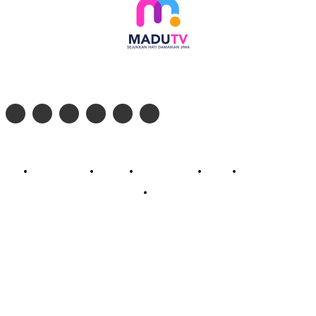
Follow social media kami di:
© 2026 - PT. Madinul Ulum Media Televisi Ummat Tulungagung, Jawa Timur
Profil Madu TV
Redaksi
Pedoman Siber
Kontak
Live Streaming
PodCast