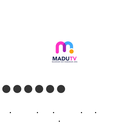
Follow social media kami di:
© 2026 - PT. Madinul Ulum Media Televisi Ummat Tulungagung, Jawa Timur
Profil Madu TV
Redaksi
Pedoman Siber
Kontak
Live Streaming
PodCast