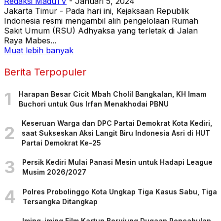
Redaksi MaduTV
-
Januari 5, 2024
Jakarta Timur - Pada hari ini, Kejaksaan Republik
Indonesia resmi mengambil alih pengelolaan Rumah
Sakit Umum (RSU) Adhyaksa yang terletak di Jalan
Raya Mabes...
Muat lebih banyak
Berita Terpopuler
1
Harapan Besar Cicit Mbah Cholil Bangkalan, KH Imam
Buchori untuk Gus Irfan Menakhodai PBNU
Keseruan Warga dan DPC Partai Demokrat Kota Kediri,
2
saat Sukseskan Aksi Langit Biru Indonesia Asri di HUT
Partai Demokrat Ke-25
3
Persik Kediri Mulai Panasi Mesin untuk Hadapi League
Musim 2026/2027
4
Polres Probolinggo Kota Ungkap Tiga Kasus Sabu, Tiga
Tersangka Ditangkap
Iming-iming Film Kartun Berujung Dugaan Pencabulan,