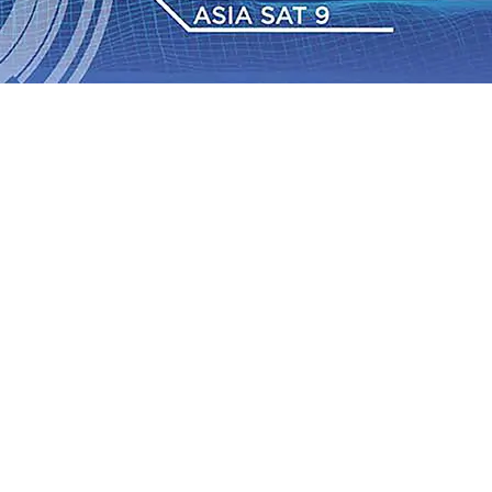
6 Agu 2026
•
Perkuat Kemitraan Dengan Petani, PG
wa Siswa Peraih Medali Emas LKS Nasional 2026
06 Agu
nabung Nasabah
06 Agu 2026
•
Dukung Peningkatan
pin Langsung Pemadaman Karhutla di Lereng Bromo, Api
2026
•
Kapolres Kediri Kota Jalin Silaturahmi dengan
Tengah Perkembangan Industri Fesyen yang Semakin Pesat
6 Agu 2026
•
Perkuat Kemitraan Dengan Petani, PG
wa Siswa Peraih Medali Emas LKS Nasional 2026
06 Agu
nabung Nasabah
06 Agu 2026
•
Dukung Peningkatan
pin Langsung Pemadaman Karhutla di Lereng Bromo, Api
2026
•
Kapolres Kediri Kota Jalin Silaturahmi dengan
Tengah Perkembangan Industri Fesyen yang Semakin Pesat