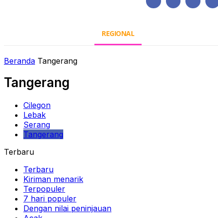
Kamis, Agustus 6, 2026
HOME
REGIONAL
NASIONAL
POLIT
Beranda
Tangerang
Tangerang
Cilegon
Lebak
Serang
Tangerang
Terbaru
Terbaru
Kiriman menarik
Terpopuler
7 hari populer
Dengan nilai peninjauan
Acak