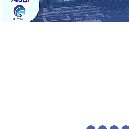
Trending
ITS Perkenalkan Pupuk Probiotik Berbasis Grafenik Kar
Pesantren Baru Sukses Menggiling Tebu 4 Juta Kuintal d
2026
•
Jumlah Rekening dan Nominal Simpanan di Jawa
Produksi, Mas Dhito Kembali Salurkan 216 Bantuan Perta
Belum Sepenuhnya Padam
05 Agu 2026
•
Sergio Castel
Ponpes Wali Barokah, Pererat Sinergi Polri dan Ulama
05
05 Agu 2026
•
Mas Dhito Minta Camat Proaktif Pantau 
ITS Perkenalkan Pupuk Probiotik Berbasis Grafenik Kar
Pesantren Baru Sukses Menggiling Tebu 4 Juta Kuintal d
2026
•
Jumlah Rekening dan Nominal Simpanan di Jawa
Produksi, Mas Dhito Kembali Salurkan 216 Bantuan Perta
Belum Sepenuhnya Padam
05 Agu 2026
•
Sergio Castel
Ponpes Wali Barokah, Pererat Sinergi Polri dan Ulama
05
05 Agu 2026
•
Mas Dhito Minta Camat Proaktif Pantau 