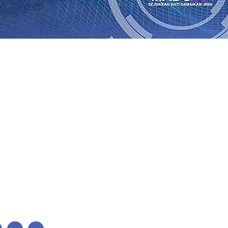
bon, Hasil Panen Jagung di Mojokerto Tembus 18 Ton/Ha
0
i Hari ke-75
06 Agu 2026
•
Bangga, Mas Dhito Beri Beasis
 Timur Terus Bertumbuh, menunjukan Kuatnya Basis Me
nian Bagi Petani
06 Agu 2026
•
Kapolres Probolinggo Pim
 dari Spanyol Pastikan Gabung skuad Macan Putih
05 Agu 
 Agu 2026
•
Cerita Supeno, Penjahit Vermak Keliling Di 
Perubahan Desil Warga
04 Agu 2026
•
bon, Hasil Panen Jagung di Mojokerto Tembus 18 Ton/Ha
0
i Hari ke-75
06 Agu 2026
•
Bangga, Mas Dhito Beri Beasis
 Timur Terus Bertumbuh, menunjukan Kuatnya Basis Me
nian Bagi Petani
06 Agu 2026
•
Kapolres Probolinggo Pim
 dari Spanyol Pastikan Gabung skuad Macan Putih
05 Agu 
 Agu 2026
•
Cerita Supeno, Penjahit Vermak Keliling Di 
Perubahan Desil Warga
04 Agu 2026
•