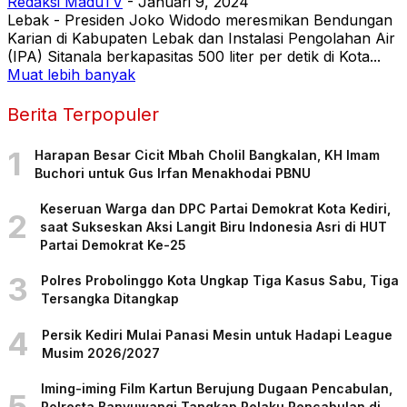
Redaksi MaduTV
-
Januari 9, 2024
Lebak - Presiden Joko Widodo meresmikan Bendungan
Karian di Kabupaten Lebak dan Instalasi Pengolahan Air
(IPA) Sitanala berkapasitas 500 liter per detik di Kota...
Muat lebih banyak
Berita Terpopuler
1
Harapan Besar Cicit Mbah Cholil Bangkalan, KH Imam
Buchori untuk Gus Irfan Menakhodai PBNU
Keseruan Warga dan DPC Partai Demokrat Kota Kediri,
2
saat Sukseskan Aksi Langit Biru Indonesia Asri di HUT
Partai Demokrat Ke-25
3
Polres Probolinggo Kota Ungkap Tiga Kasus Sabu, Tiga
Tersangka Ditangkap
4
Persik Kediri Mulai Panasi Mesin untuk Hadapi League
Musim 2026/2027
Iming-iming Film Kartun Berujung Dugaan Pencabulan,
5
Polresta Banyuwangi Tangkap Pelaku Pencabulan di