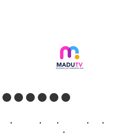
Follow social media kami di:
© 2026 - PT. Madinul Ulum Media Televisi Ummat Tulungagung, Jawa Timur
Profil Madu TV
Redaksi
Pedoman Siber
Kontak
Live Streaming
PodCast