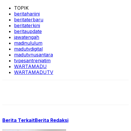
TOPIK
beritahariini
beritaterbaru
beritaterkini
beritaupdate
jawatengah
madinululum
madutvdigital
madutvnusantara
tvpesantrenjatim
WARTAMADU
WARTAMADUTV
Berita Terkait
Berita Redaksi