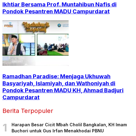
Ikhtiar Bersama Prof. Muntahibun Nafis di
Pondok Pesantren MADU Campurdarat
Ramadhan Paradise: Menjaga Ukhuwah
Basyariyah, Islamiyah, dan Wathoniyah di
Pondok Pesantren MADU KH, Ahmad Badjuri
Campurdarat
Berita Terpopuler
1
Harapan Besar Cicit Mbah Cholil Bangkalan, KH Imam
Buchori untuk Gus Irfan Menakhodai PBNU