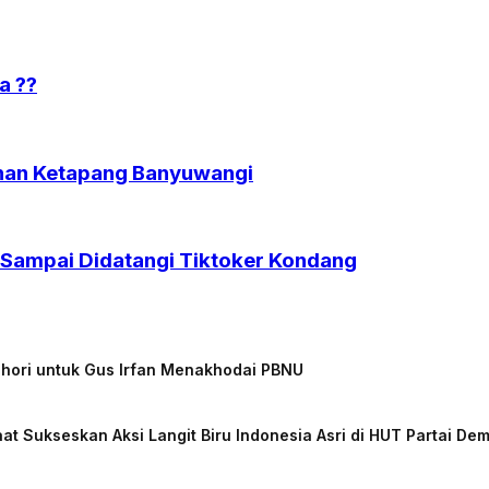
a ??
buhan Ketapang Banyuwangi
 Sampai Didatangi Tiktoker Kondang
chori untuk Gus Irfan Menakhodai PBNU
at Sukseskan Aksi Langit Biru Indonesia Asri di HUT Partai De