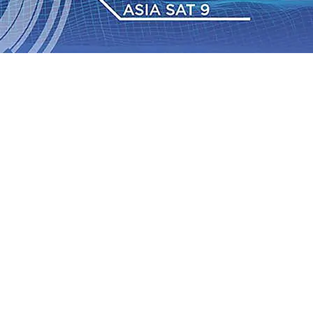
dan Berkelanjutan
07 Agu 2026
•
Pemain Pemain Baru
an Bantuan TJSL Rp123 Juta untuk Pendidikan, Sosial,
Jagung di Mojokerto Tembus 18 Ton/Ha
06 Agu 2026
•
2026
•
Bangga, Mas Dhito Beri Beasiswa Siswa Peraih
tumbuh, menunjukan Kuatnya Basis Menabung Nasabah
gu 2026
•
Kapolres Probolinggo Pimpin Langsung
Pastikan Gabung skuad Macan Putih
05 Agu 2026
•
dan Berkelanjutan
07 Agu 2026
•
Pemain Pemain Baru
an Bantuan TJSL Rp123 Juta untuk Pendidikan, Sosial,
Jagung di Mojokerto Tembus 18 Ton/Ha
06 Agu 2026
•
2026
•
Bangga, Mas Dhito Beri Beasiswa Siswa Peraih
tumbuh, menunjukan Kuatnya Basis Menabung Nasabah
gu 2026
•
Kapolres Probolinggo Pimpin Langsung
Pastikan Gabung skuad Macan Putih
05 Agu 2026
•