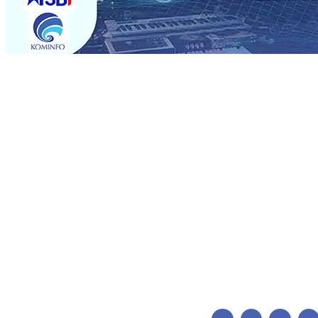
Trending
BPJS Kesehatan Kediri Perkuat Sinergi dengan Media Kena
Persik Kediri Terus di Datangkan Perkuat Untuk Super 
dan Pelestarian Budaya
06 Agu 2026
•
ITS Perkenalkan 
Perkuat Kemitraan Dengan Petani, PG Pesantren Baru Suk
Medali Emas LKS Nasional 2026
06 Agu 2026
•
Jumlah R
06 Agu 2026
•
Dukung Peningkatan Produksi, Mas Dhito 
Pemadaman Karhutla di Lereng Bromo, Api Belum Sep
BPJS Kesehatan Kediri Perkuat Sinergi dengan Media Kena
Persik Kediri Terus di Datangkan Perkuat Untuk Super 
dan Pelestarian Budaya
06 Agu 2026
•
ITS Perkenalkan 
Perkuat Kemitraan Dengan Petani, PG Pesantren Baru Suk
Medali Emas LKS Nasional 2026
06 Agu 2026
•
Jumlah R
06 Agu 2026
•
Dukung Peningkatan Produksi, Mas Dhito 
Pemadaman Karhutla di Lereng Bromo, Api Belum Sep