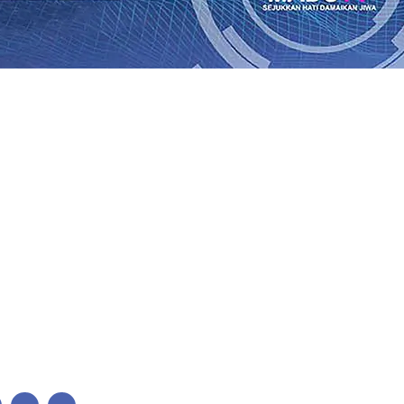
lkan Wajah Baru JKN: Lebih Informatif, Lebih Fleksibel, 
League 2026/2027
06 Agu 2026
•
KAI Daop 7 Madiun Salurk
Pupuk Probiotik Berbasis Grafenik Karbon, Hasil Panen 
ses Menggiling Tebu 4 Juta Kuintal di Hari ke-75
06 Agu 
ekening dan Nominal Simpanan di Jawa Timur Terus Ber
Kembali Salurkan 216 Bantuan Pertanian Bagi Petani
06 A
enuhnya Padam
05 Agu 2026
•
Sergio Castel dari Spanyol 
lkan Wajah Baru JKN: Lebih Informatif, Lebih Fleksibel, 
League 2026/2027
06 Agu 2026
•
KAI Daop 7 Madiun Salurk
Pupuk Probiotik Berbasis Grafenik Karbon, Hasil Panen 
ses Menggiling Tebu 4 Juta Kuintal di Hari ke-75
06 Agu 
ekening dan Nominal Simpanan di Jawa Timur Terus Ber
Kembali Salurkan 216 Bantuan Pertanian Bagi Petani
06 A
enuhnya Padam
05 Agu 2026
•
Sergio Castel dari Spanyol 