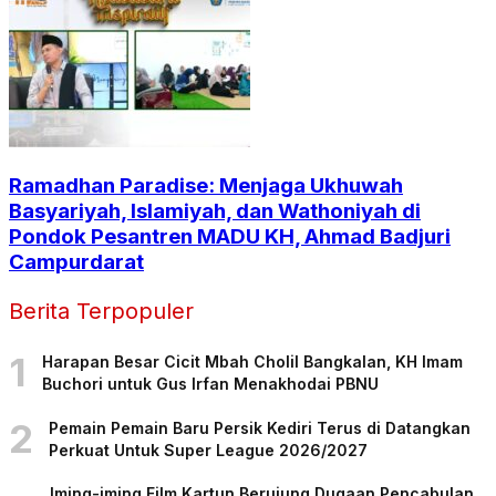
Ramadhan Paradise: Menjaga Ukhuwah
Basyariyah, Islamiyah, dan Wathoniyah di
Pondok Pesantren MADU KH, Ahmad Badjuri
Campurdarat
Berita Terpopuler
1
Harapan Besar Cicit Mbah Cholil Bangkalan, KH Imam
Buchori untuk Gus Irfan Menakhodai PBNU
2
Pemain Pemain Baru Persik Kediri Terus di Datangkan
Perkuat Untuk Super League 2026/2027
Iming-iming Film Kartun Berujung Dugaan Pencabulan,