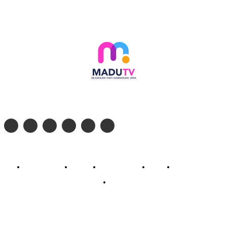
Follow social media kami di:
© 2026 - PT. Madinul Ulum Media Televisi Ummat Tulungagung, Jawa Timur
Profil Madu TV
Redaksi
Pedoman Siber
Kontak
Live Streaming
PodCast