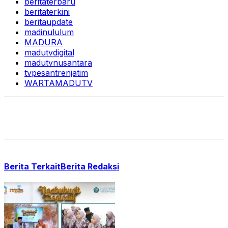
beritaterbaru
beritaterkini
beritaupdate
madinululum
MADURA
madutvdigital
madutvnusantara
tvpesantrenjatim
WARTAMADUTV
Berita Terkait
Berita Redaksi