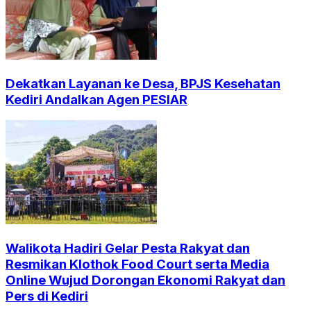
Dekatkan Layanan ke Desa, BPJS Kesehatan
Kediri Andalkan Agen PESIAR
Walikota Hadiri Gelar Pesta Rakyat dan
Resmikan Klothok Food Court serta Media
Online Wujud Dorongan Ekonomi Rakyat dan
Pers di Kediri