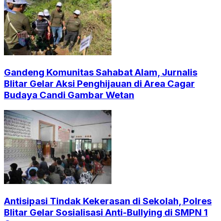
Gandeng Komunitas Sahabat Alam, Jurnalis
Blitar Gelar Aksi Penghijauan di Area Cagar
Budaya Candi Gambar Wetan
Antisipasi Tindak Kekerasan di Sekolah, Polres
Blitar Gelar Sosialisasi Anti-Bullying di SMPN 1