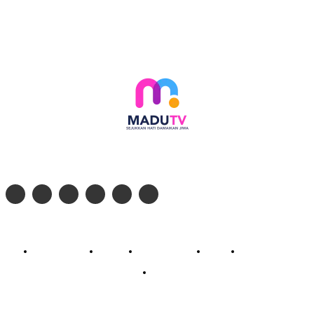
Follow social media kami di:
© 2026 - PT. Madinul Ulum Media Televisi Ummat Tulungagung, Jawa Timur
Profil Madu TV
Redaksi
Pedoman Siber
Kontak
Live Streaming
PodCast