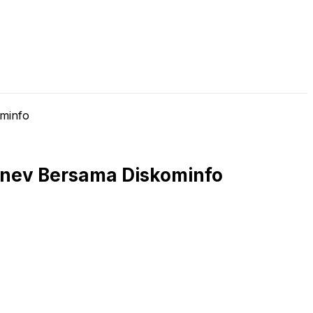
LIVE STREAMING
PODCAST
KAJIAN ISLAM
minfo
nev Bersama Diskominfo