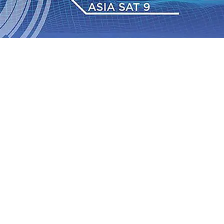
 Pemkot “Kekeh” Dengan Materi Banding
07 Agu 2026
•
2026
•
BPJS Kesehatan Kediri Perkuat Sinergi dengan
Baru Persik Kediri Terus di Datangkan Perkuat Untuk
Sosial, dan Pelestarian Budaya
06 Agu 2026
•
ITS
gu 2026
•
Perkuat Kemitraan Dengan Petani, PG
wa Siswa Peraih Medali Emas LKS Nasional 2026
06 Agu
nabung Nasabah
06 Agu 2026
•
Dukung Peningkatan
 Pemkot “Kekeh” Dengan Materi Banding
07 Agu 2026
•
2026
•
BPJS Kesehatan Kediri Perkuat Sinergi dengan
Baru Persik Kediri Terus di Datangkan Perkuat Untuk
Sosial, dan Pelestarian Budaya
06 Agu 2026
•
ITS
gu 2026
•
Perkuat Kemitraan Dengan Petani, PG
wa Siswa Peraih Medali Emas LKS Nasional 2026
06 Agu
nabung Nasabah
06 Agu 2026
•
Dukung Peningkatan