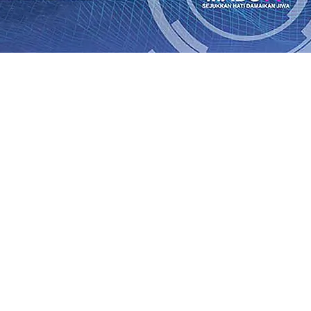
an Saroja: Banding atau Kasasi, Warga Tak Akan Gentar!,
SO Kebun Dhoho Kembali Salurkan Bantuan Gula
07 Agu 
Fleksibel, dan Berkelanjutan
07 Agu 2026
•
Pemain Pemain 
iun Salurkan Bantuan TJSL Rp123 Juta untuk Pendidikan, 
 Hasil Panen Jagung di Mojokerto Tembus 18 Ton/Ha
06 A
i Hari ke-75
06 Agu 2026
•
Bangga, Mas Dhito Beri Beasis
 Timur Terus Bertumbuh, menunjukan Kuatnya Basis Me
nian Bagi Petani
06 Agu 2026
•
an Saroja: Banding atau Kasasi, Warga Tak Akan Gentar!,
SO Kebun Dhoho Kembali Salurkan Bantuan Gula
07 Agu 
Fleksibel, dan Berkelanjutan
07 Agu 2026
•
Pemain Pemain 
iun Salurkan Bantuan TJSL Rp123 Juta untuk Pendidikan, 
 Hasil Panen Jagung di Mojokerto Tembus 18 Ton/Ha
06 A
i Hari ke-75
06 Agu 2026
•
Bangga, Mas Dhito Beri Beasis
 Timur Terus Bertumbuh, menunjukan Kuatnya Basis Me
nian Bagi Petani
06 Agu 2026
•