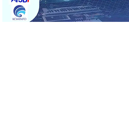
Trending
Sebut Pemkot Kediri Arogan Soal TPA Pojok, Pengugat d
Perkuat Hubungan Dengan 17 Desa Sekitar, PT SGN MK
Media Kenalkan Wajah Baru JKN: Lebih Informatif, Lebih 
Super League 2026/2027
06 Agu 2026
•
KAI Daop 7 Mad
Perkenalkan Pupuk Probiotik Berbasis Grafenik Karbon,
Pesantren Baru Sukses Menggiling Tebu 4 Juta Kuintal d
2026
•
Jumlah Rekening dan Nominal Simpanan di Jawa
Produksi, Mas Dhito Kembali Salurkan 216 Bantuan Perta
Sebut Pemkot Kediri Arogan Soal TPA Pojok, Pengugat d
Perkuat Hubungan Dengan 17 Desa Sekitar, PT SGN MK
Media Kenalkan Wajah Baru JKN: Lebih Informatif, Lebih 
Super League 2026/2027
06 Agu 2026
•
KAI Daop 7 Mad
Perkenalkan Pupuk Probiotik Berbasis Grafenik Karbon,
Pesantren Baru Sukses Menggiling Tebu 4 Juta Kuintal d
2026
•
Jumlah Rekening dan Nominal Simpanan di Jawa
Produksi, Mas Dhito Kembali Salurkan 216 Bantuan Perta