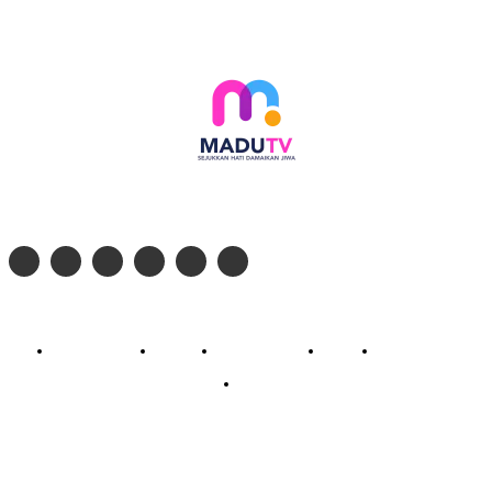
Follow social media kami di:
© 2026 - PT. Madinul Ulum Media Televisi Ummat Tulungagung, Jawa Timur
Profil Madu TV
Redaksi
Pedoman Siber
Kontak
Live Streaming
PodCast