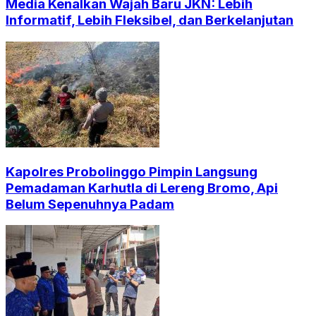
Media Kenalkan Wajah Baru JKN: Lebih
Informatif, Lebih Fleksibel, dan Berkelanjutan
Kapolres Probolinggo Pimpin Langsung
Pemadaman Karhutla di Lereng Bromo, Api
Belum Sepenuhnya Padam